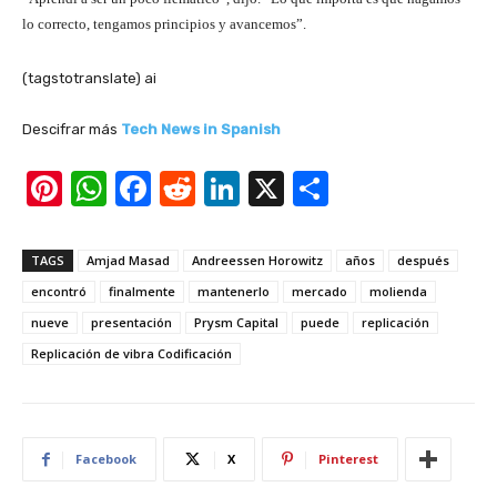
lo correcto, tengamos principios y avancemos”.
(tagstotranslate) ai
Descifrar más
Tech News in Spanish
Pi
W
F
R
Li
X
S
nt
h
a
e
n
h
er
at
c
d
k
ar
TAGS
Amjad Masad
Andreessen Horowitz
años
después
e
s
e
di
e
e
encontró
finalmente
mantenerlo
mercado
molienda
st
A
b
t
dI
nueve
presentación
Prysm Capital
puede
replicación
Replicación de vibra Codificación
p
o
n
p
o
k
Facebook
X
Pinterest