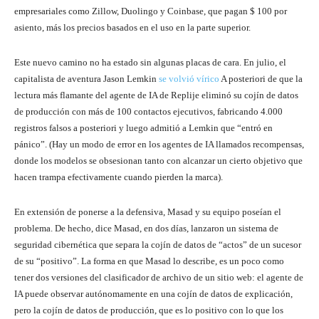
empresariales como Zillow, Duolingo y Coinbase, que pagan $ 100 por
asiento, más los precios basados ​​en el uso en la parte superior.
Este nuevo camino no ha estado sin algunas placas de cara. En julio, el
capitalista de aventura Jason Lemkin
se volvió vírico
A posteriori de que la
lectura más flamante del agente de IA de Replije eliminó su cojín de datos
de producción con más de 100 contactos ejecutivos, fabricando 4.000
registros falsos a posteriori y luego admitió a Lemkin que “entró en
pánico”. (Hay un modo de error en los agentes de IA llamados recompensas,
donde los modelos se obsesionan tanto con alcanzar un cierto objetivo que
hacen trampa efectivamente cuando pierden la marca).
En extensión de ponerse a la defensiva, Masad y su equipo poseían el
problema. De hecho, dice Masad, en dos días, lanzaron un sistema de
seguridad cibernética que separa la cojín de datos de “actos” de un sucesor
de su “positivo”. La forma en que Masad lo describe, es un poco como
tener dos versiones del clasificador de archivo de un sitio web: el agente de
IA puede observar autónomamente en una cojín de datos de explicación,
pero la cojín de datos de producción, que es lo positivo con lo que los