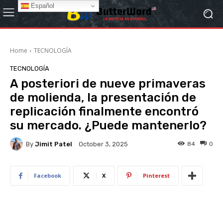
Español
Home
TECNOLOGÍA
TECNOLOGÍA
A posteriori de nueve primaveras
de molienda, la presentación de
replicación finalmente encontró
su mercado. ¿Puede mantenerlo?
By
Jimit Patel
84
0
October 3, 2025
Facebook
X
Pinterest