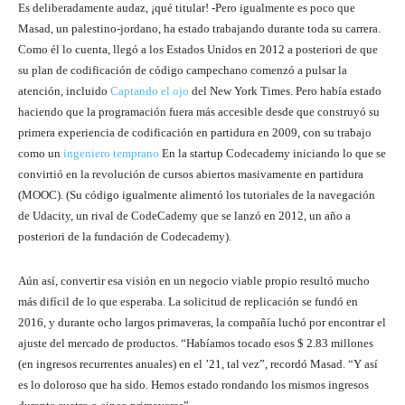
Es deliberadamente audaz, ¡qué titular! -Pero igualmente es poco que
Masad, un palestino-jordano, ha estado trabajando durante toda su carrera.
Como él lo cuenta, llegó a los Estados Unidos en 2012 a posteriori de que
su plan de codificación de código campechano comenzó a pulsar la
atención, incluido
Captando el ojo
del New York Times. Pero había estado
haciendo que la programación fuera más accesible desde que construyó su
primera experiencia de codificación en partidura en 2009, con su trabajo
como un
ingeniero temprano
En la startup Codecademy iniciando lo que se
convirtió en la revolución de cursos abiertos masivamente en partidura
(MOOC). (Su código igualmente alimentó los tutoriales de la navegación
de Udacity, un rival de CodeCademy que se lanzó en 2012, un año a
posteriori de la fundación de Codecademy).
Aún así, convertir esa visión en un negocio viable propio resultó mucho
más difícil de lo que esperaba. La solicitud de replicación se fundó en
2016, y durante ocho largos primaveras, la compañía luchó por encontrar el
ajuste del mercado de productos. “Habíamos tocado esos $ 2.83 millones
(en ingresos recurrentes anuales) en el ’21, tal vez”, recordó Masad. “Y así
es lo doloroso que ha sido. Hemos estado rondando los mismos ingresos