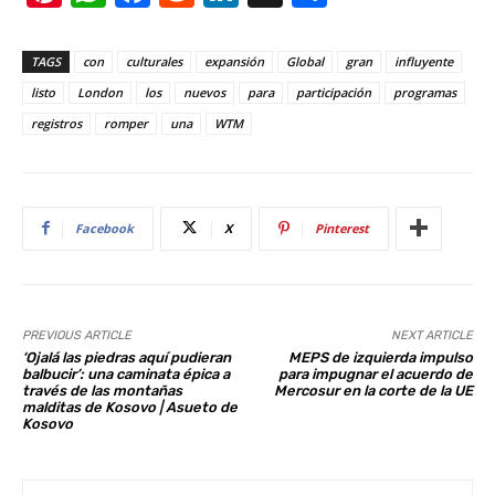
nt
h
a
e
n
h
er
at
c
d
k
ar
TAGS
con
culturales
expansión
Global
gran
influyente
e
s
e
di
e
e
listo
London
los
nuevos
para
participación
programas
st
A
b
t
dI
registros
romper
una
WTM
p
o
n
p
o
k
Facebook
X
Pinterest
PREVIOUS ARTICLE
NEXT ARTICLE
‘Ojalá las piedras aquí pudieran
MEPS de izquierda impulso
balbucir’: una caminata épica a
para impugnar el acuerdo de
través de las montañas
Mercosur en la corte de la UE
malditas de Kosovo | Asueto de
Kosovo