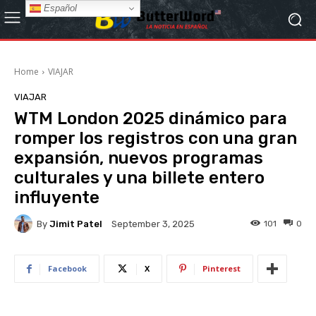
Español
Home
VIAJAR
VIAJAR
WTM London 2025 dinámico para
romper los registros con una gran
expansión, nuevos programas
culturales y una billete entero
influyente
By
Jimit Patel
101
0
September 3, 2025
Facebook
X
Pinterest