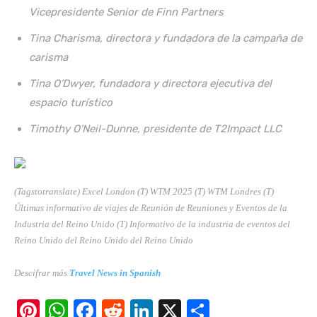
Vicepresidente Senior de Finn Partners
Tina Charisma, directora y fundadora de la campaña de
carisma
Tina O’Dwyer, fundadora y directora ejecutiva del
espacio turístico
Timothy O’Neil-Dunne, presidente de T2Impact LLC
(Tagstotranslate) Excel London (T) WTM 2025 (T) WTM Londres (T)
Últimas informativo de viajes de Reunión de Reuniones y Eventos de la
Industria del Reino Unido (T) Informativo de la industria de eventos del
Reino Unido del Reino Unido del Reino Unido
Descifrar más
Travel News in Spanish
Pi
W
F
R
Li
X
S