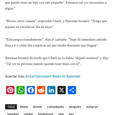
que puedo tener un hijo con este pequeño’. Entonces tal vez encuentres a
algún.”
“Bueno, estoy casada”, respondió Charli, y Bateman bromeó: “Tengo que
repasar un circular un día de estos”.
“Está proporcionadamente”, dijo el cantante. “Supe de inmediato adónde
ibas a ir y cómo iba a replicar, así que estaba deseando que llegara”.
Bateman bromeó diciendo que Charli no lo había “dejado terminar” y dijo:
“Tal vez tu próximo marido querrás tener hijos con él”.
Acertar más
Entertainment News in Spanish
Pi
W
F
R
Li
X
S
nt
h
a
e
n
h
er
at
c
d
k
ar
TAGS
Ahole
Arnett
comediante
después
echaron
e
s
e
di
e
e
minutos
revela
SmartLess
una
vez