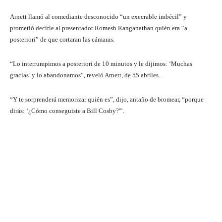
Arnett llamó al comediante desconocido “un execrable imbécil” y
prometió decirle al presentador Romesh Ranganathan quién era “a
posteriori” de que cortaran las cámaras.
“Lo interrumpimos a posteriori de 10 minutos y le dijimos: ‘Muchas
gracias’ y lo abandonamos”, reveló Arnett, de 55 abriles.
“Y te sorprenderá memorizar quién es”, dijo, antaño de bromear, “porque
dirás: ‘¿Cómo conseguiste a Bill Cosby?'”.