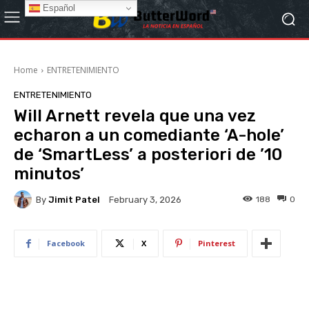
Español
Home
ENTRETENIMIENTO
ENTRETENIMIENTO
Will Arnett revela que una vez
echaron a un comediante ‘A-hole’
de ‘SmartLess’ a posteriori de ’10
minutos’
By
Jimit Patel
188
0
February 3, 2026
Facebook
X
Pinterest