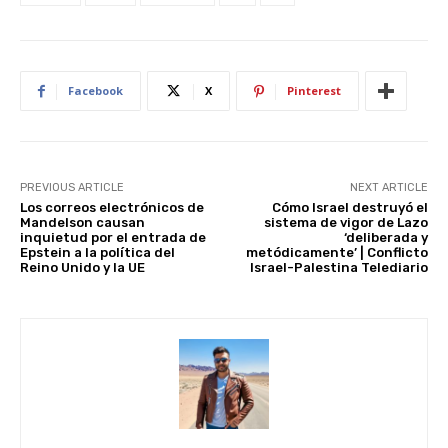
st
A
b
t
dI
p
o
n
p
o
Facebook
X
Pinterest
k
PREVIOUS ARTICLE
NEXT ARTICLE
Los correos electrónicos de
Cómo Israel destruyó el
Mandelson causan
sistema de vigor de Lazo
inquietud por el entrada de
‘deliberada y
Epstein a la política del
metódicamente’ | Conflicto
Reino Unido y la UE
Israel-Palestina Telediario