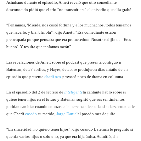
Asimismo durante el episodio, Arnett reveló que otro comediante
desconocido pidió que el trío “no transmitiera” el episodio que ella grabó.
“Pensamos, ‘Mierda, nos costó fortuna y a los muchachos, todos teníamos
que hacerlo, y bla, bla, bla'”, dijo Arnett. “Esa comediante estaba
preocupada porque pensaba que era prometedora. Nosotros dijimos: ‘Eres
bueno’. Y resulta que teníamos razón”.
Las revelaciones de Arnett sobre el podcast que presenta contiguo a
Bateman, de 57 abriles, y Hayes, de 55, se produjeron días antaño de un
episodio que presenta
charli xcx
provocó poco de drama en columna.
En el episodio del 2 de febrero de
Inteligente
la cantante habló sobre si
quiere tener hijos en el futuro y Bateman sugirió que sus sentimientos
podrían cambiar cuando conozca a la persona adecuada, sin darse cuenta de
que Charli
casado
su marido,
Jorge Daniel
el pasado mes de julio.
“En sinceridad, no quiero tener hijos”, dijo cuando Bateman le preguntó si
querría varios hijos o solo uno, ya que era hija única. Admitió, sin