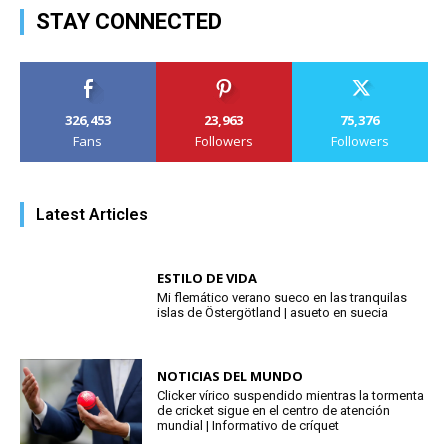
STAY CONNECTED
326,453
23,963
75,376
Fans
Followers
Followers
Latest Articles
ESTILO DE VIDA
Mi flemático verano sueco en las tranquilas
islas de Östergötland | asueto en suecia
NOTICIAS DEL MUNDO
Clicker vírico suspendido mientras la tormenta
de cricket sigue en el centro de atención
mundial | Informativo de críquet