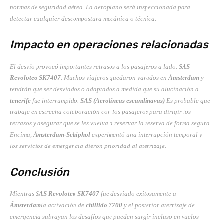
normas de seguridad aérea. La aeroplano será inspeccionada para
detectar cualquier descompostura mecánica o técnica.
Impacto en operaciones relacionadas
El desvío provocó importantes retrasos a los pasajeros a lado.
SAS
Revoloteo SK7407
. Muchos viajeros quedaron varados en
Ámsterdam
y
tendrán que ser desviados o adaptados a medida que su alucinación a
tenerife
fue interrumpido.
SAS (Aerolíneas escandinavas)
Es probable que
trabaje en estrecha colaboración con los pasajeros para dirigir los
retrasos y asegurar que se les vuelva a reservar la reserva de forma segura.
Encima,
Ámsterdam-Schiphol
experimentó una interrupción temporal y
los servicios de emergencia dieron prioridad al aterrizaje.
Conclusión
Mientras
SAS Revoloteo SK7407
fue desviado exitosamente a
Ámsterdam
la activación de
chillido 7700
y el posterior aterrizaje de
emergencia subrayan los desafíos que pueden surgir incluso en vuelos