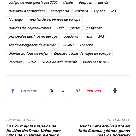
e
s
e
di
e
e
código de emergencia sas 7700
desde
después
desvía
st
A
b
t
dI
desviado a amsterdam
emergencia
emitiera
España
los
Noruega
noticias de aerolíneas de europa
p
o
n
noticias de viajes europeas
Oslo
países
pasajeros
p
o
principales destinos en europa
quedaron
ruta
SAS
k
sas de emergencia de aviación
SK7407
Tenerife
últimas noticias de viajes
últimas noticias de viajes de europa
varados
vuelo
vuelo de oslo tenerife
vuelo sas sk7407
Facebook
X
Pinterest
PREVIOUS ARTICLE
NEXT ARTICLE
Los 26 mejores regalos de
Renta neta equivalente en
Navidad del Reino Unido para
toda Europa: ¿dónde ganan
niños de 13 abriles, elegidos
más los hogares?