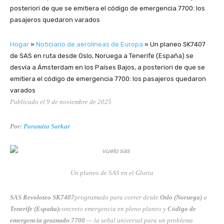
Hogar
»
Noticiario de aerolíneas de Europa
»
Un planeo SK7407
de SAS en ruta desde Oslo, Noruega a Tenerife (España) se
desvía a Ámsterdam en los Países Bajos, a posteriori de que se
emitiera el código de emergencia 7700: los pasajeros quedaron
varados
Publicado el 9 de noviembre de 2025
Por:
Paramita Sarkar
Un planeo de SAS en el Gloria
SAS Revoloteo SK7407
programado para correr desde
Oslo (Noruega)
a
Tenerife (España)
concreto emergencia en pleno planeo y
Código de
emergencia graznado 7700
— la señal universal para un problema