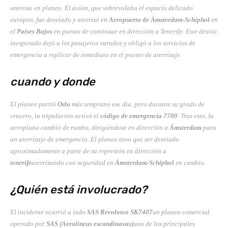
oneroso en planeo. El avión, que sobrevolaba el espacio delicado
europeo, fue desviado y aterrizó en
Aeropuerto de Ámsterdam-Schiphol
en
el
Países Bajos
en puesto de continuar en dirección a Tenerife. Este desvío
inesperado dejó a los pasajeros varados y obligó a los servicios de
emergencia a replicar de inmediato en el puesto de aterrizaje.
cuando y donde
El planeo partió
Oslo
más temprano ese día, pero durante su grado de
crucero, la tripulación activó el
código de emergencia 7700
. Tras esto, la
aeroplano cambió de rumbo, dirigiéndose en dirección a
Ámsterdam
para
un aterrizaje de emergencia. El planeo tuvo que ser desviado
aproximadamente a parte de su represión en dirección a
tenerife
aterrizando con seguridad en
Ámsterdam-Schiphol
en cambio.
¿Quién está involucrado?
El incidente ocurrió a lado
SAS Revoloteo SK7407
un planeo comercial
operado por
SAS (Aerolíneas escandinavas)
uno de los principales