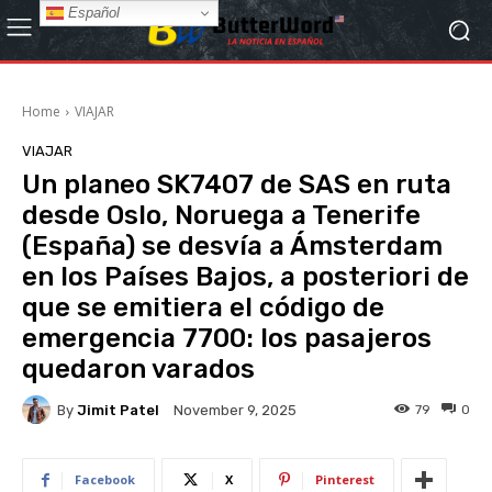
Español
Home
VIAJAR
VIAJAR
Un planeo SK7407 de SAS en ruta
desde Oslo, Noruega a Tenerife
(España) se desvía a Ámsterdam
en los Países Bajos, a posteriori de
que se emitiera el código de
emergencia 7700: los pasajeros
quedaron varados
By
Jimit Patel
79
0
November 9, 2025
Facebook
X
Pinterest