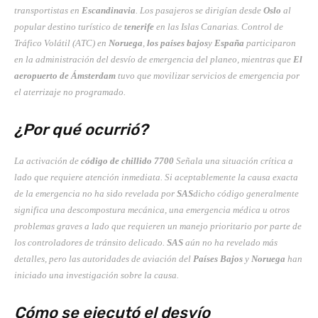
transportistas en
Escandinavia
. Los pasajeros se dirigían desde
Oslo
al
popular destino turístico de
tenerife
en las Islas Canarias. Control de
Tráfico Volátil (ATC) en
Noruega
,
los países bajos
y
España
participaron
en la administración del desvío de emergencia del planeo, mientras que
El
aeropuerto de Ámsterdam
tuvo que movilizar servicios de emergencia por
el aterrizaje no programado.
¿Por qué ocurrió?
La activación de
código de chillido 7700
Señala una situación crítica a
lado que requiere atención inmediata. Si aceptablemente la causa exacta
de la emergencia no ha sido revelada por
SAS
dicho código generalmente
significa una descompostura mecánica, una emergencia médica u otros
problemas graves a lado que requieren un manejo prioritario por parte de
los controladores de tránsito delicado.
SAS
aún no ha revelado más
detalles, pero las autoridades de aviación del
Países Bajos
y
Noruega
han
iniciado una investigación sobre la causa.
Cómo se ejecutó el desvío