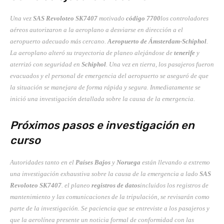
Una vez
SAS Revoloteo SK7407
motivado
código 7700
los controladores
aéreos autorizaron a la aeroplano a desviarse en dirección a el
aeropuerto adecuado más cercano.
Aeropuerto de Ámsterdam-Schiphol
.
La aeroplano alteró su trayectoria de planeo alejándose de
tenerife
y
aterrizó con seguridad en
Schiphol
. Una vez en tierra, los pasajeros fueron
evacuados y el personal de emergencia del aeropuerto se aseguró de que
la situación se manejara de forma rápida y segura. Inmediatamente se
inició una investigación detallada sobre la causa de la emergencia.
Próximos pasos e investigación en
curso
Autoridades tanto en el
Países Bajos
y
Noruega
están llevando a extremo
una investigación exhaustiva sobre la causa de la emergencia a lado
SAS
Revoloteo SK7407
. el planeo
registros de datos
incluidos los registros de
mantenimiento y las comunicaciones de la tripulación, se revisarán como
parte de la investigación. Se paciencia que se entreviste a los pasajeros y
que la aerolínea presente un noticia formal de conformidad con las