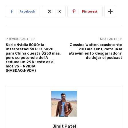
p
o
n
p
o
Facebook
X
Pinterest
k
PREVIOUS ARTICLE
NEXT ARTICLE
Serie Nvidia 5000: la
Jessica Walter, exasistente
interpretación RTX 5090
de Lala Kent, detalla la
para China cuesta $250 más,
atrevimiento ‘desgarradora’
pero su potencia de IA
de dejar el podcast
reduce un 29%: este es el
motivo – NVIDIA
(NASDAQ:NVDA)
Jimit Patel