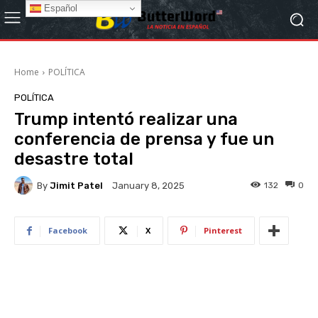
Español
Home
POLÍTICA
POLÍTICA
Trump intentó realizar una
conferencia de prensa y fue un
desastre total
By
Jimit Patel
132
0
January 8, 2025
Facebook
X
Pinterest