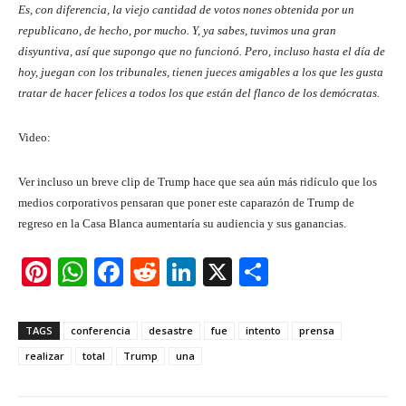
Es, con diferencia, la viejo cantidad de votos nones obtenida por un
republicano, de hecho, por mucho. Y, ya sabes, tuvimos una gran
disyuntiva, así que supongo que no funcionó. Pero, incluso hasta el día de
hoy, juegan con los tribunales, tienen jueces amigables a los que les gusta
tratar de hacer felices a todos los que están del flanco de los demócratas.
Video:
Ver incluso un breve clip de Trump hace que sea aún más ridículo que los
medios corporativos pensaran que poner este caparazón de Trump de
regreso en la Casa Blanca aumentaría su audiencia y sus ganancias.
Pi
W
F
R
Li
X
S
nt
h
a
e
n
h
er
at
c
d
k
ar
TAGS
conferencia
desastre
fue
intento
prensa
e
s
e
di
e
e
realizar
total
Trump
una
st
A
b
t
dI