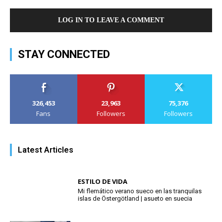
LOG IN TO LEAVE A COMMENT
STAY CONNECTED
326,453
23,963
75,376
Fans
Followers
Followers
Latest Articles
ESTILO DE VIDA
Mi flemático verano sueco en las tranquilas
islas de Östergötland | asueto en suecia