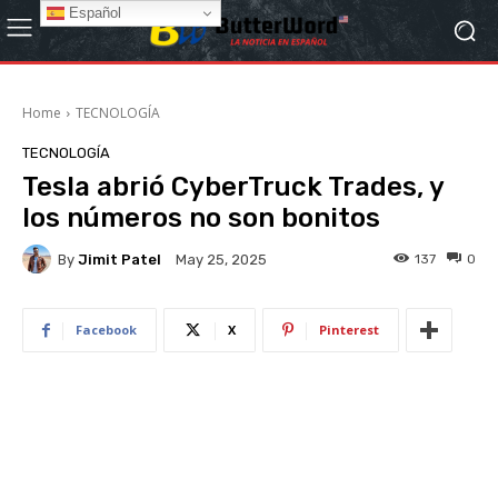
Español
Home
TECNOLOGÍA
TECNOLOGÍA
Tesla abrió CyberTruck Trades, y
los números no son bonitos
By
Jimit Patel
137
0
May 25, 2025
Facebook
X
Pinterest