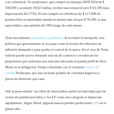
a su cybertruck. Un propietario, que compró un maniquí AWD 2024 de $
100,000 y acumuló 19,623 millas, recibió una cotización por $ 63,100 (una
depreciación del 37%); El otro compró un ciberbeast de $ 127,000 de
primera lista en septiembre pasado se mostró una cita por $ 78,200, lo que
equivaldría a una pérdida del 38% luego de ocho meses.
Tesla inicialmente
propietarios prohibidos
Al revender el transporte, una
política que generalmente se usa para evitar el escalor de vehículos de
adhesión demanda y para ayudar el control de la marca. En el caso de Tesla,
todavía puede activo retrasado una ola de comercio o reventa de los
propietarios que enfrentan una reacción adecuado al parada perfil de Elon
Musk en la delegación Trump o frustrado con el continuo
control de
calidad
Problemas, que han incluido pedales de celeridad fugitivos y
piezas de destruido que caen.
Vale la pena señalar: las cifras de intercambio suelen ser más bajas que las
ventas de partidos privados, y los EV como una categoría se deprecian
rápidamente. Según Wired, algunas marcas pueden perder hasta
50%
en el
primer año.