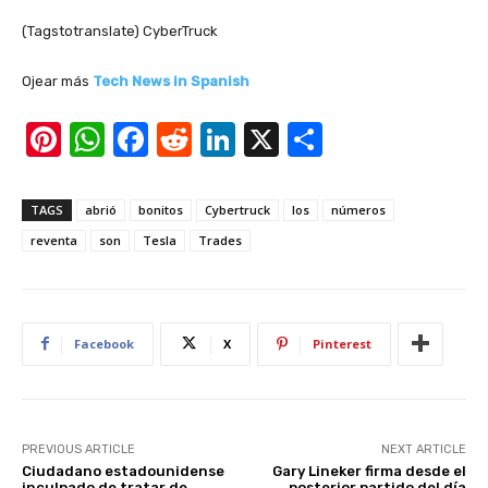
(Tagstotranslate) CyberTruck
Ojear más
Tech News in Spanish
Pi
W
F
R
Li
X
S
nt
h
a
e
n
h
er
at
c
d
k
ar
TAGS
abrió
bonitos
Cybertruck
los
números
e
s
e
di
e
e
reventa
son
Tesla
Trades
st
A
b
t
dI
p
o
n
p
o
Facebook
X
Pinterest
k
PREVIOUS ARTICLE
NEXT ARTICLE
Ciudadano estadounidense
Gary Lineker firma desde el
inculpado de tratar de
posterior partido del día