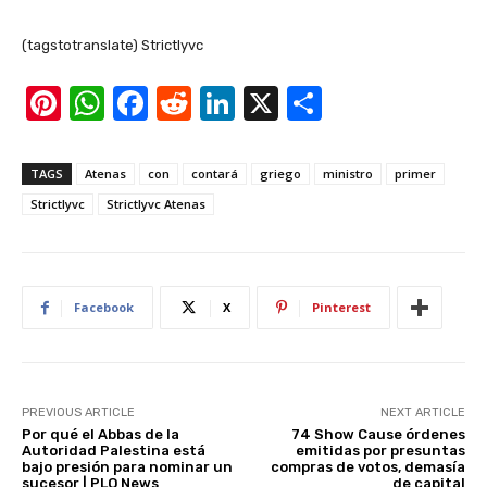
(tagstotranslate) Strictlyvc
Pi
W
F
R
Li
X
S
nt
h
a
e
n
h
er
at
c
d
k
ar
TAGS
Atenas
con
contará
griego
ministro
primer
e
s
e
di
e
e
Strictlyvc
Strictlyvc Atenas
st
A
b
t
dI
p
o
n
p
o
Facebook
X
Pinterest
k
PREVIOUS ARTICLE
NEXT ARTICLE
Por qué el Abbas de la
74 Show Cause órdenes
Autoridad Palestina está
emitidas por presuntas
bajo presión para nominar un
compras de votos, demasía
sucesor | PLO News
de capital