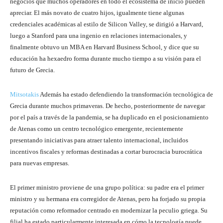
negocios que muchos operadores en todo el ecosistema de inicio pueden
apreciar. El más novato de cuatro hijos, igualmente tiene algunas
credenciales académicas al estilo de Silicon Valley, se dirigió a Harvard,
luego a Stanford para una ingenio en relaciones internacionales, y
finalmente obtuvo un MBA en Harvard Business School, y dice que su
educación ha hexaedro forma durante mucho tiempo a su visión para el
futuro de Grecia.
Mitsotakis
Además ha estado defendiendo la transformación tecnológica de
Grecia durante muchos primaveras. De hecho, posteriormente de navegar
por el país a través de la pandemia, se ha duplicado en el posicionamiento
de Atenas como un centro tecnológico emergente, recientemente
presentando iniciativas para atraer talento internacional, incluidos
incentivos fiscales y reformas destinadas a cortar burocracia burocrática
para nuevas empresas.
El primer ministro proviene de una grupo política: su padre era el primer
ministro y su hermana era corregidor de Atenas, pero ha forjado su propia
reputación como reformador centrado en modernizar la peculio griega. Su
filial ha estado particularmente interesada en cómo la tecnología puede