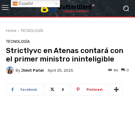
Español
Home
TECNOLOGÍA
TECNOLOGÍA
Strictlyvc en Atenas contará con
el primer ministro ininteligible
By
Jimit Patel
86
0
April 25, 2025
Facebook
X
Pinterest