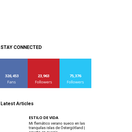
STAY CONNECTED
326,453
23,963
75,376
Fans
Followers
Followers
Latest Articles
ESTILO DE VIDA
Mi flemático verano sueco en las
tranquilas islas de Östergötland |