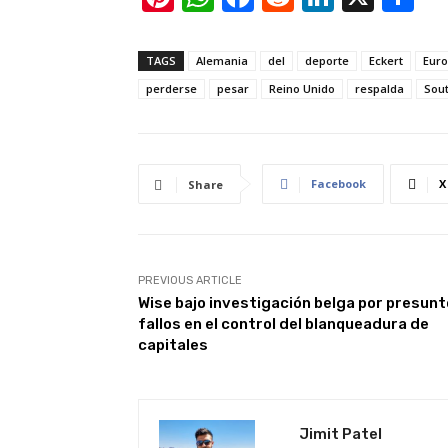
nt
h
a
e
n
h
er
at
c
d
k
ar
TAGS
Alemania
del
deporte
Eckert
Eur
e
s
e
di
e
e
perderse
pesar
Reino Unido
respalda
Sou
st
A
b
t
dI
p
o
n
p
o
Facebook
X
Share
k
PREVIOUS ARTICLE
Wise bajo investigación belga por presun
fallos en el control del blanqueadura de
capitales
Jimit Patel