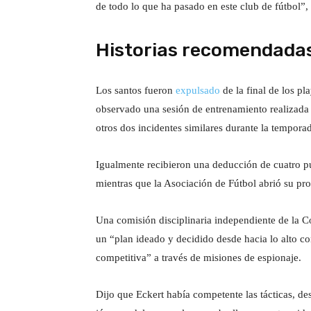
de todo lo que ha pasado en este club de fútbol”,
d
o
e
Historias recomendada
l
2
t
f
Los santos fueron
expulsado
de la final de los p
d
i
i
observado una sesión de entrenamiento realizada 
e
r
n
otros dos incidentes similares durante la tempora
j
a
d
u
d
e
Igualmente recibieron una deducción de cuatro pu
n
e
l
mientras que la Asociación de Fútbol abrió su prop
i
4
a
o
a
t
Una comisión disciplinaria independiente de la C
d
r
i
un “plan ideado y decidido desde hacia lo alto c
e
t
r
competitiva” a través de misiones de espionaje.
2
í
a
0
c
Dijo que Eckert había competente las tácticas, d
2
u