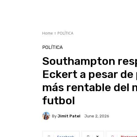
Home
POLÍTICA
POLÍTICA
Southampton respa
Eckert a pesar de 
más rentable del 
futbol
By
Jimit Patel
June 2, 2026
Facebook
X
Pinteres