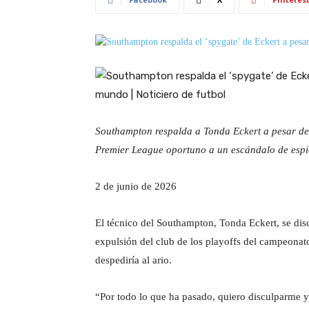
Southampton respalda a Tonda Eckert a pesar de pe
Premier League oportuno a un escándalo de espi
P
2 de junio de 2026
u
b
El técnico del Southampton, Tonda Eckert, se disc
l
expulsión del club de los playoffs del campeonato
i
despediría al ario.
c
“Por todo lo que ha pasado, quiero disculparme 
a