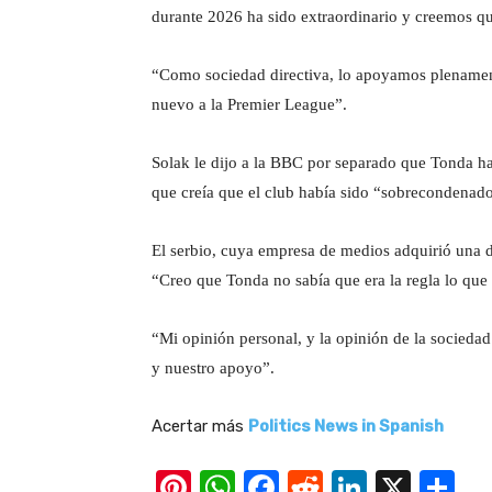
durante 2026 ha sido extraordinario y creemos qu
“Como sociedad directiva, lo apoyamos plenamen
nuevo a la Premier League”.
Solak le dijo a la BBC por separado que Tonda ha
que creía que el club había sido “sobrecondenad
El serbio, cuya empresa de medios adquirió una dé
“Creo que Tonda no sabía que era la regla lo que
“Mi opinión personal, y la opinión de la sociedad
y nuestro apoyo”.
Acertar más
Politics News in Spanish
Pi
W
F
R
Li
X
S