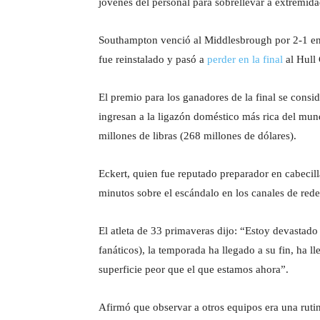
jóvenes del personal para sobrellevar a extremida
6
l
o
Southampton venció al Middlesbrough por 2-1 en d
s
fue reinstalado y pasó a
perder en la final
al Hull 
El premio para los ganadores de la final se consi
ingresan a la ligazón doméstico más rica del mun
millones de libras (268 millones de dólares).
Eckert, quien fue reputado preparador en cabecil
minutos sobre el escándalo en los canales de red
El atleta de 33 primaveras dijo: “Estoy devastado
fanáticos), la temporada ha llegado a su fin, ha 
superficie peor que el que estamos ahora”.
Afirmó que observar a otros equipos era una ruti