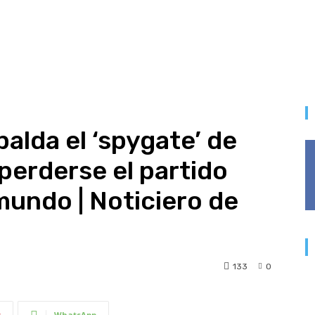
lda el ‘spygate’ de
perderse el partido
mundo | Noticiero de
133
0
t
WhatsApp