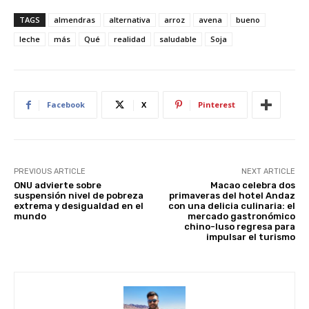
er
at
c
d
k
ar
TAGS
almendras
alternativa
arroz
avena
bueno
e
s
e
di
e
e
leche
más
Qué
realidad
saludable
Soja
st
A
b
t
dI
p
o
n
p
o
Facebook
X
Pinterest
k
PREVIOUS ARTICLE
NEXT ARTICLE
ONU advierte sobre
Macao celebra dos
suspensión nivel de pobreza
primaveras del hotel Andaz
extrema y desigualdad en el
con una delicia culinaria: el
mundo
mercado gastronómico
chino-luso regresa para
impulsar el turismo