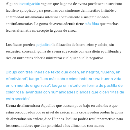
Alguno
investigación
sugiere que la goma de avena puede ser un sustituto
lactífero apropiado para personas con síndrome del intestino irritable o
enfermedad inflamatoria intestinal conveniente a sus propiedades
antiinflamatorias. La goma de avena además tiene
más fibra
que muchas
leches alternativas, excepto la goma de arroz.
Los fitatos pueden
perjudicar
la filtración de hierro, zinc y calcio; sin
secuestro, consumir goma de avena adyacente con una dieta equilibrada y
rica en nutrientes debería minimizar cualquier huella negativo.
Dibujo con tres líneas de texto que dicen, en negrita, “Bueno, en
efectividad”, luego “Lea más sobre cómo habitar una buena vida
en un mundo engorroso”, luego un retoño en forma de pastilla de
color rosa lavándula con humanidades blancas que dicen “Más de
esta sección”.
Goma de almendras:
Aquellos que buscan poco bajo en calorías o que
están preocupados por su nivel de azúcar en la cepa pueden probar la goma
de almendras sin azúcar, dice Hunnes. Incluso podría resultar atractivo para
los consumidores que dan prioridad a los alimentos con menos