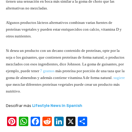
tienen una sensación en boca más similar a la goma de choto que las
alternativas no mezcladas.
Algunos productos lácteos alternativos combinan varias fuentes de
proteínas vegetales y pueden estar enriquecidos con calcio, vitamina D y
otros nutrientes.
Si desea un producto con un decano contenido de proteínas, opte por la
soja o los guisantes, que contienen proteínas de forma natural, o productos
mezclados con esos ingredientes, dice Johnson. La goma de guisantes, por
ejemplo, puede tener
7 gramos
más proteína por porción de una taza que la
goma de almendras y además contiene vitamina A de forma natural.
sugiere
que mezclar diferentes proteínas vegetales puede crear un producto más
nutritivo.
Descifrar más
Lifestyle News in Spanish
Pi
W
F
R
Li
X
S
nt
h
a
e
n
h