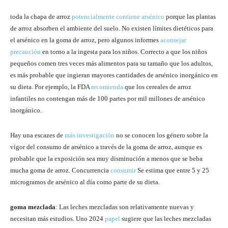
toda la chapa de arroz
potencialmente
contiene arsénico
porque las plantas
de arroz absorben el ambiente del suelo. No existen límites dietéticos para
el arsénico en la goma de arroz, pero algunos informes
aconsejar
precaución
en torno a la ingesta para los niños. Correcto a que los niños
pequeños comen tres veces más alimentos para su tamaño que los adultos,
es más probable que ingieran mayores cantidades de arsénico inorgánico en
su dieta. Por ejemplo, la FDA
recomienda
que los cereales de arroz
infantiles no contengan más de 100 partes por mil millones de arsénico
inorgánico.
Hay una escazes de
más investigación
no se conocen los género sobre la
vigor del consumo de arsénico a través de la goma de arroz, aunque es
probable que la exposición sea muy disminución a menos que se beba
mucha goma de arroz. Concurrencia
consumir
Se estima que entre 5 y 25
microgramos de arsénico al día como parte de su dieta.
goma mezclada
: Las leches mezcladas son relativamente nuevas y
necesitan más estudios. Uno 2024
papel
sugiere que las leches mezcladas