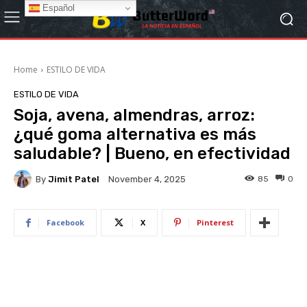
Español
Home
ESTILO DE VIDA
ESTILO DE VIDA
Soja, avena, almendras, arroz:
¿qué goma alternativa es más
saludable? | Bueno, en efectividad
By
Jimit Patel
85
0
November 4, 2025
Facebook
X
Pinterest