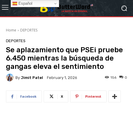
Español
Home
DEPORTES
DEPORTES
Se aplazamiento que PSEi pruebe
6.450 mientras la búsqueda de
gangas eleva el sentimiento
By
Jimit Patel
156
0
February 1, 2026
Facebook
X
Pinterest