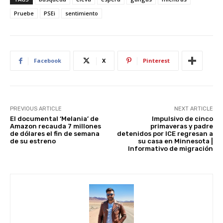
e
s
e
di
e
e
Pruebe
PSEi
sentimiento
st
A
b
t
dI
p
o
n
p
o
Facebook
X
Pinterest
k
PREVIOUS ARTICLE
NEXT ARTICLE
El documental ‘Melania’ de
Impulsivo de cinco
Amazon recauda 7 millones
primaveras y padre
de dólares el fin de semana
detenidos por ICE regresan a
de su estreno
su casa en Minnesota |
Informativo de migración