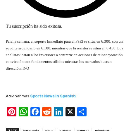
Tu suscripción ha sido exitosa.
Para la semana, el soporte inmediato para el PSEi se sitúa en 6.300, con un
soporte secundario en 6.100, mientras que la resistor se sitúa en 6.450. Los
analistas instan a los inversores a centrarse en acciones de reincorporación
convicción con fundamentos sólidos mientras los mercados buscan
dirección. INQ
Adivinar más
Sports News in Spanish
Pi
W
F
R
Li
X
S
nt
h
a
e
n
h
er
at
c
d
k
ar
TAGS
búsqueda
eleva
espera
gangas
mientras