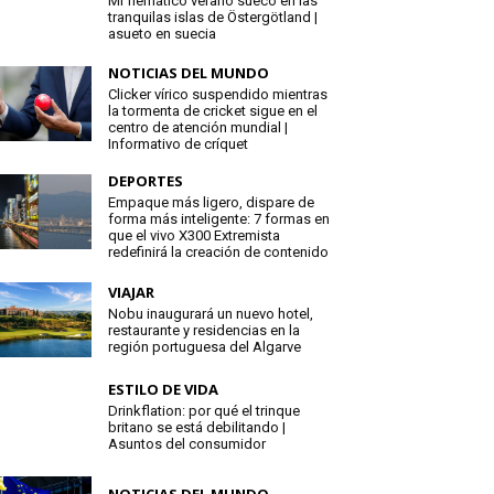
Mi flemático verano sueco en las
tranquilas islas de Östergötland |
asueto en suecia
NOTICIAS DEL MUNDO
Clicker vírico suspendido mientras
la tormenta de cricket sigue en el
centro de atención mundial |
Informativo de críquet
DEPORTES
Empaque más ligero, dispare de
forma más inteligente: 7 formas en
que el vivo X300 Extremista
redefinirá la creación de contenido
VIAJAR
Nobu inaugurará un nuevo hotel,
restaurante y residencias en la
región portuguesa del Algarve
ESTILO DE VIDA
Drinkflation: por qué el trinque
britano se está debilitando |
Asuntos del consumidor