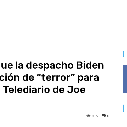
que la despacho Biden
ción de “terror” para
 Telediario de Joe
103
0