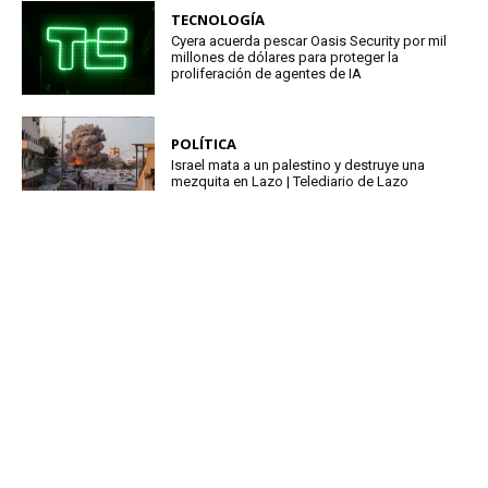
TECNOLOGÍA
Cyera acuerda pescar Oasis Security por mil
millones de dólares para proteger la
proliferación de agentes de IA
POLÍTICA
Israel mata a un palestino y destruye una
mezquita en Lazo | Telediario de Lazo
ButterWord es un blog de noticias líder en español. Publicamos
las últimas noticias de alta calidad sobre el mundo, el estilo de
vida, los negocios, la política, el entretenimiento, los viajes, los
deportes y la tecnología. Nuestros lectores, principalmente de
Latinoamérica, disfrutan diariamente de noticias auténticas y
veraces. ButterWord ofrece las noticias más confiables de
Estados Unidos y el mundo.