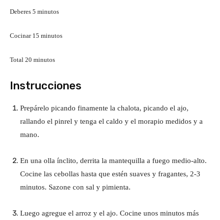
m
Deberes
5
minutos
n
i
g
n
m
Cocinar
15
minutos
u
i
a
t
n
m
Total
20
minutos
o
u
l
i
s
t
n
Instrucciones
a
o
u
s
t
f
Prepárelo picando finamente la chalota, picando el ajo,
o
rallando el pinrel y tenga el caldo y el morapio medidos y a
ó
s
mano.
r
En una olla ínclito, derrita la mantequilla a fuego medio-alto.
m
Cocine las cebollas hasta que estén suaves y fragantes, 2-3
u
minutos. Sazone con sal y pimienta.
l
Luego agregue el arroz y el ajo. Cocine unos minutos más