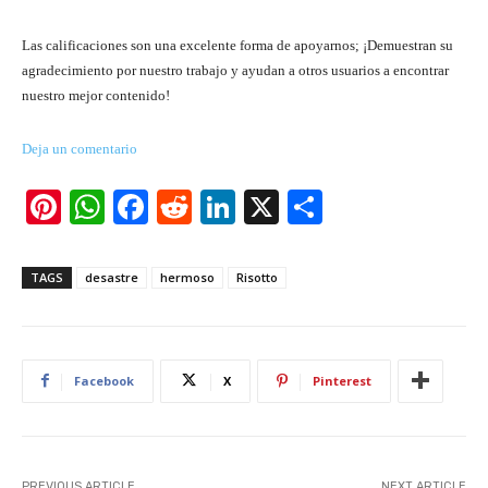
Las calificaciones son una excelente forma de apoyarnos; ¡Demuestran su
agradecimiento por nuestro trabajo y ayudan a otros usuarios a encontrar
nuestro mejor contenido!
Deja un comentario
Pi
W
F
R
Li
X
S
nt
h
a
e
n
h
er
at
c
d
k
ar
TAGS
desastre
hermoso
Risotto
e
s
e
di
e
e
st
A
b
t
dI
p
o
n
Facebook
X
Pinterest
p
o
k
PREVIOUS ARTICLE
NEXT ARTICLE