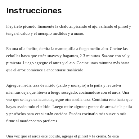
Instrucciones
Prepárelo picando finamente la chalota, picando el ajo, rallando el pinrel y
tenga el caldo y el morapio medidos y a mano.
En una olla ínclito, derrita la mantequilla a fuego medio-alto. Cocine las
cebollas hasta que estén suaves y fragantes, 2-3 minutos. Sazone con sal y
pimienta. Luego agregue el arroz y el ajo. Cocine unos minutos más hasta
que el arroz comience a encontrarse traslúcido.
Agregue media taza de nítido (caldo y morapio) a la paila y revuelva
mientras deja que hierva a fuego sosegado, cocinándose con el arroz. Una
vez que se haya exhausto, agregue otra media taza. Continúa esto hasta que
hayas usado todo el nítido. Luego retire algunos granos de arroz de la paila
y pruébelos para ver si están cocidos. Puedes cocinarlo más suave o más
firme al morder como prefieras.
Una vez que el arroz esté cocido, agrega el pinrel y la crema. Si está