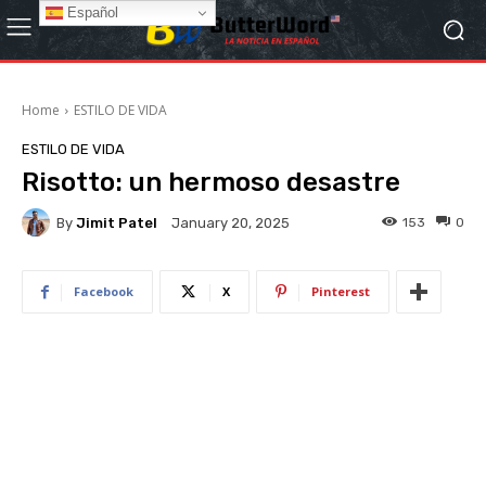
Español
Home
ESTILO DE VIDA
ESTILO DE VIDA
Risotto: un hermoso desastre
By
Jimit Patel
153
0
January 20, 2025
Facebook
X
Pinterest