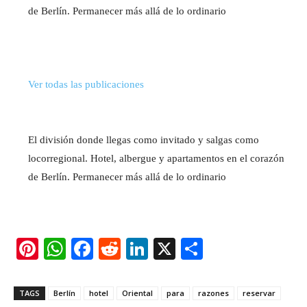
de Berlín. Permanecer más allá de lo ordinario
Ver todas las publicaciones
El división donde llegas como invitado y salgas como
locorregional. Hotel, albergue y apartamentos en el corazón
de Berlín. Permanecer más allá de lo ordinario
Pi
W
F
R
Li
X
S
nt
h
a
e
n
h
er
at
c
d
k
ar
TAGS
Berlín
hotel
Oriental
para
razones
reservar