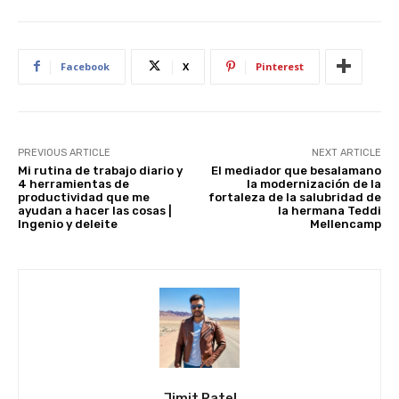
e
s
e
di
e
e
st
A
b
t
dI
p
o
n
Facebook
X
Pinterest
p
o
k
PREVIOUS ARTICLE
NEXT ARTICLE
Mi rutina de trabajo diario y
El mediador que besalamano
4 herramientas de
la modernización de la
productividad que me
fortaleza de la salubridad de
ayudan a hacer las cosas |
la hermana Teddi
Ingenio y deleite
Mellencamp
Jimit Patel