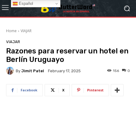
Español
Home
VIAJAR
VIAJAR
Razones para reservar un hotel en
Berlín Uruguayo
By
Jimit Patel
156
0
February 17, 2025
Facebook
X
Pinterest