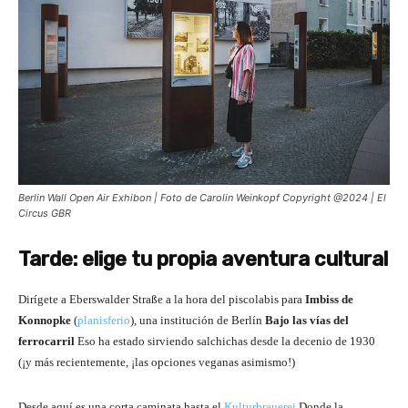
Berlin Wall Open Air Exhibon | Foto de Carolin Weinkopf Copyright @2024 | El
Circus GBR
Tarde: elige tu propia aventura cultural
Dirígete a Eberswalder Straße a la hora del piscolabis para
Imbiss de
Konnopke
(
planisferio
), una institución de Berlín
Bajo las vías del
ferrocarril
Eso ha estado sirviendo salchichas desde la decenio de 1930
(¡y más recientemente, ¡las opciones veganas asimismo!)
Desde aquí es una corta caminata hasta el
Kulturbrauerei
Donde la