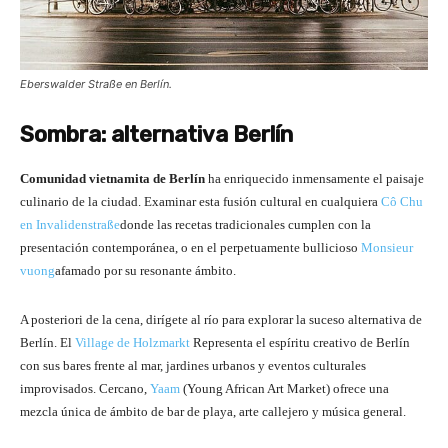
Eberswalder Straße en Berlín.
Sombra: alternativa Berlín
Comunidad vietnamita de Berlín
ha enriquecido inmensamente el paisaje
culinario de la ciudad. Examinar esta fusión cultural en cualquiera
Cô Chu
en Invalidenstraße
donde las recetas tradicionales cumplen con la
presentación contemporánea, o en el perpetuamente bullicioso
Monsieur
vuong
afamado por su resonante ámbito.
A posteriori de la cena, dirígete al río para explorar la suceso alternativa de
Berlín. El
Village de Holzmarkt
Representa el espíritu creativo de Berlín
con sus bares frente al mar, jardines urbanos y eventos culturales
improvisados. Cercano,
Yaam
(Young African Art Market) ofrece una
mezcla única de ámbito de bar de playa, arte callejero y música general.