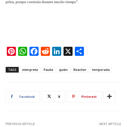
pelea, porque continúa durante mucho tiempo”.
Pi
W
F
R
Li
X
S
nt
h
a
e
n
h
er
at
c
d
k
ar
TAGS
interpreta
Paulie
quién
Reacher
temporada
e
s
e
di
e
e
st
A
b
t
dI
p
o
n
Facebook
X
Pinterest
p
o
k
PREVIOUS ARTICLE
NEXT ARTICLE