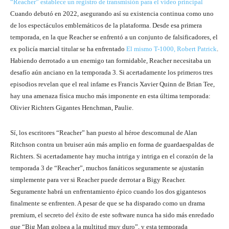
“Reacher” establece un registro de transmisión para el video principal
Cuando debutó en 2022, asegurando así su existencia continua como uno
de los espectáculos emblemáticos de la plataforma. Desde esa primera
temporada, en la que Reacher se enfrentó a un conjunto de falsificadores, el
ex policía marcial titular se ha enfrentado
El mismo T-1000, Robert Patrick
.
Habiendo derrotado a un enemigo tan formidable, Reacher necesitaba un
desafío aún anciano en la temporada 3. Si acertadamente los primeros tres
episodios revelan que el real infame es Francis Xavier Quinn de Brian Tee,
hay una amenaza física mucho más imponente en esta última temporada:
Olivier Richters Gigantes Henchman, Paulie.
Sí, los escritores “Reacher” han puesto al héroe descomunal de Alan
Ritchson contra un bruiser aún más amplio en forma de guardaespaldas de
Richters. Si acertadamente hay mucha intriga y intriga en el corazón de la
temporada 3 de “Reacher”, muchos fanáticos seguramente se ajustarán
simplemente para ver si Reacher puede derrotar a Bigy Reacher.
Seguramente habrá un enfrentamiento épico cuando los dos gigantesos
finalmente se enfrenten. A pesar de que se ha disparado como un drama
premium, el secreto del éxito de este software nunca ha sido más enredado
que “Big Man golpea a la multitud muy duro”, y esta temporada