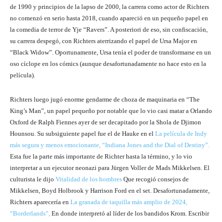
de 1990 y principios de la lapso de 2000, la carrera como actor de Richters
no comenzó en serio hasta 2018, cuando apareció en un pequeño papel en
la comedia de terror de Yje “Ravers”. A posteriori de eso, sin confiscación,
su carrera despegó, con Richters aterrizando el papel de Ursa Major en
“Black Widow”. Oportunamente, Ursa tenía el poder de transformarse en un
oso cíclope en los cómics (aunque desafortunadamente no hace esto en la
película).
Richters luego jugó enorme gendarme de choza de maquinaria en “The
King’s Man”, un papel pequeño por notable que lo vio casi matar a Orlando
Oxford de Ralph Fiennes ayer de ser decapitado por la Shola de Djimon
Hounsou. Su subsiguiente papel fue el de Hauke ​​en el
La película de Indy
más segura y menos emocionante, “Indiana Jones and the Dial of Destiny”.
Esta fue la parte más importante de Richter hasta la término, y lo vio
interpretar a un ejecutor neonazi para Jürgen Voller de Mads Mikkelsen. El
culturista le dijo
Vitalidad de los hombres
Que recogió consejos de
Mikkelsen, Boyd Holbrook y Harrison Ford en el set. Desafortunadamente,
Richters aparecería en
La granada de taquilla más amplio de 2024,
“Borderlands”,
En donde interpretó al líder de los bandidos Krom. Escribir