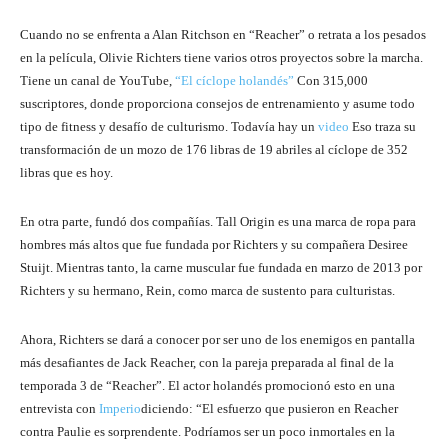
Cuando no se enfrenta a Alan Ritchson en “Reacher” o retrata a los pesados
​​en la película, Olivie Richters tiene varios otros proyectos sobre la marcha.
Tiene un canal de YouTube,
“El cíclope holandés”
Con 315,000
suscriptores, donde proporciona consejos de entrenamiento y asume todo
tipo de fitness y desafío de culturismo. Todavía hay un
video
Eso traza su
transformación de un mozo de 176 libras de 19 abriles al cíclope de 352
libras que es hoy.
En otra parte, fundó dos compañías. Tall Origin es una marca de ropa para
hombres más altos que fue fundada por Richters y su compañera Desiree
Stuijt. Mientras tanto, la carne muscular fue fundada en marzo de 2013 por
Richters y su hermano, Rein, como marca de sustento para culturistas.
Ahora, Richters se dará a conocer por ser uno de los enemigos en pantalla
más desafiantes de Jack Reacher, con la pareja preparada al final de la
temporada 3 de “Reacher”. El actor holandés promocionó esto en una
entrevista con
Imperio
diciendo: “El esfuerzo que pusieron en Reacher
contra Paulie es sorprendente. Podríamos ser un poco inmortales en la