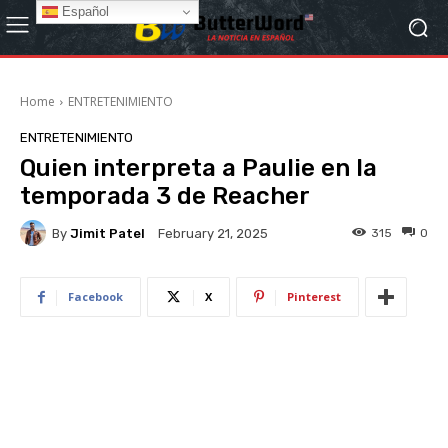
Español
Home
ENTRETENIMIENTO
ENTRETENIMIENTO
Quien interpreta a Paulie en la
temporada 3 de Reacher
By
Jimit Patel
315
0
February 21, 2025
Facebook
X
Pinterest