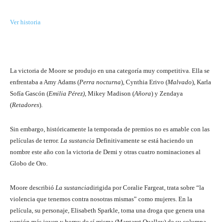
Ver historia
La victoria de Moore se produjo en una categoría muy competitiva. Ella se
enfrentaba a Amy Adams (
Perra nocturna
), Cynthia Erivo (
Malvado
), Karla
Sofía Gascón (
Emilia Pérez),
Mikey Madison (
Añora
) y Zendaya
(
Retadores
).
Sin embargo, históricamente la temporada de premios no es amable con las
películas de terror.
La sustancia
Definitivamente se está haciendo un
nombre este año con la victoria de Demi y otras cuatro nominaciones al
Globo de Oro.
Moore describió
La sustancia
dirigida por Coralie Fargeat, trata sobre “la
violencia que tenemos contra nosotras mismas” como mujeres. En la
película, su personaje, Elisabeth Sparkle, toma una droga que genera una
versión más joven y horny de sí misma (Margaret Qualley) de su columna