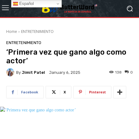
Español
Home
ENTRETENIMIENTO
ENTRETENIMIENTO
‘Primera vez que gano algo como
actor’
By
Jimit Patel
138
0
January 6, 2025
Facebook
X
Pinterest