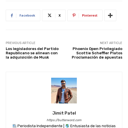
st
A
b
t
dI
p
o
n
Facebook
X
Pinterest
p
o
k
PREVIOUS ARTICLE
NEXT ARTICLE
Los legisladores del Partido
Phoenix Open Privilegiado
Republicano se alinean con
Scottie Scheffler Platos
la adquisición de Musk
Proclamación de apuestas
Jimit Patel
https://butterword.com
Periodista Independiente |
Entusiasta de las noticias