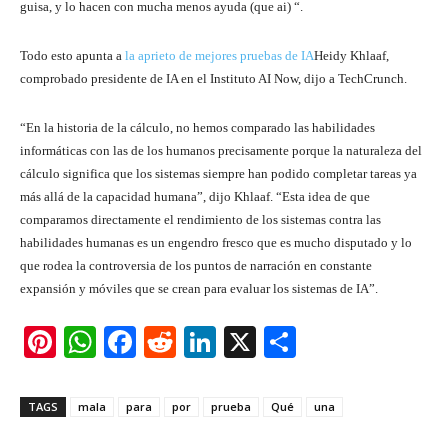
guisa, y lo hacen con mucha menos ayuda (que ai) “.
Todo esto apunta a
la aprieto de mejores pruebas de IA
Heidy Khlaaf,
comprobado presidente de IA en el Instituto AI Now, dijo a TechCrunch.
“En la historia de la cálculo, no hemos comparado las habilidades
informáticas con las de los humanos precisamente porque la naturaleza del
cálculo significa que los sistemas siempre han podido completar tareas ya
más allá de la capacidad humana”, dijo Khlaaf. “Esta idea de que
comparamos directamente el rendimiento de los sistemas contra las
habilidades humanas es un engendro fresco que es mucho disputado y lo
que rodea la controversia de los puntos de narración en constante
expansión y móviles que se crean para evaluar los sistemas de IA”.
Pi
W
F
R
Li
X
S
nt
h
a
e
n
h
er
at
c
d
k
ar
TAGS
mala
para
por
prueba
Qué
una
e
s
e
di
e
e