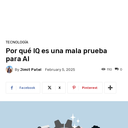
TECNOLOGÍA
Por qué IQ es una mala prueba
para AI
By
Jimit Patel
110
0
February 5, 2025
Facebook
X
Pinterest