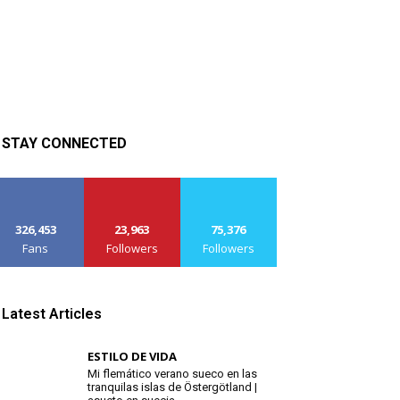
STAY CONNECTED
326,453
23,963
75,376
Fans
Followers
Followers
Latest Articles
ESTILO DE VIDA
Mi flemático verano sueco en las
tranquilas islas de Östergötland |