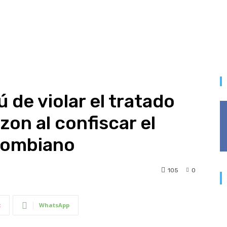
 de violar el tratado
on al confiscar el
lombiano
105
0
t
WhatsApp