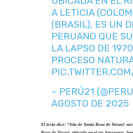
UBICADA EN EL R
A LETICIA (COLOM
(BRASIL), ES UN
PERUANO QUE SU
LA LAPSO DE 197
PROCESO NATURA
PIC.TWITTER.CO
– PERÚ21 (@PERU
AGOSTO DE 2025
El texto dice: “Isla de Santa Rosa de Yavari: nerv
Rosa de Yavari, ubicada en el río Amazonas, fren