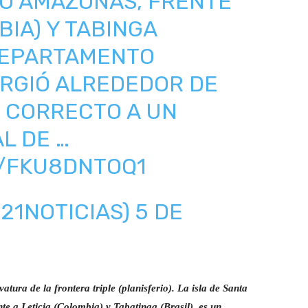
ÍO AMAZONAS, FRENTE
BIA) Y TABINGA
 DEPARTAMENTO
RGIÓ ALREDEDOR DE
0 CORRECTO A UN
L DE …
M/FKU8DNTOQ1
21NOTICIAS)
5 DE
atura de la frontera triple (planisferio). La isla de Santa
te a Leticia (Colombia) y Tabatinga (Brasil), es un