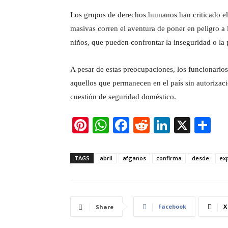
Los grupos de derechos humanos han criticado el 
masivas corren el aventura de poner en peligro a 
niños, que pueden confrontar la inseguridad o la 
A pesar de estas preocupaciones, los funcionarios 
aquellos que permanecen en el país sin autorizaci
cuestión de seguridad doméstico.
Pi
W
F
R
Li
X
S
nt
h
a
e
n
h
er
at
c
d
k
ar
TAGS
abril
afganos
confirma
desde
ex
e
s
e
di
e
e
st
A
b
t
dI
p
o
n
Facebook
X
Share
p
o