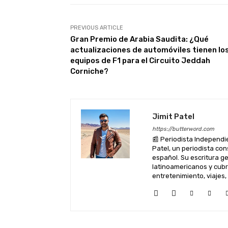
k
PREVIOUS ARTICLE
Gran Premio de Arabia Saudita: ¿Qué
actualizaciones de automóviles tienen lo
equipos de F1 para el Circuito Jeddah
Corniche?
Jimit Patel
https://butterword.com
📰 Periodista Independie
Patel, un periodista co
español. Su escritura 
latinoamericanos y cubre
entretenimiento, viajes,