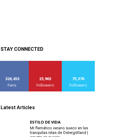
STAY CONNECTED
326,453
23,963
75,376
Fans
Followers
Followers
Latest Articles
ESTILO DE VIDA
Mi flemático verano sueco en las
tranquilas islas de Östergötland |