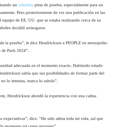
pisando un
soberbio
pista de prueba, especialmente para un
uamente. Pero posteriormente de ver una publicación en las
l equipo de EE. UU. que se estaba realizando cerca de su
briles decidió arriesgarse.
 de la prueba”, le dice Hendrickson a PEOPLE en monopolio.
 de París 2024”.
rtunidad adecuada en el momento exacto. Habiendo estado
ndrickson sabía que sus posibilidades de formar parte del
no lo intentas, nunca lo sabrás”.
orte, Hendrickson abordó la experiencia con una calma
 expectativas”, dice. “He sido atleta toda mi vida, así que
cada momento tal como morapio”.