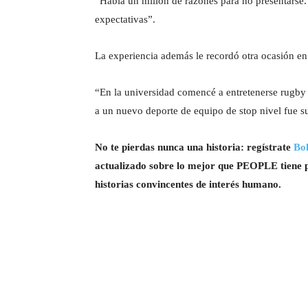
“Había un millón de razones para no presentarse.
expectativas”.
La experiencia además le recordó otra ocasión en
“En la universidad comencé a entretenerse rugby 
a un nuevo deporte de equipo de stop nivel fue
No te pierdas nunca una historia: regístrate
Bol
actualizado sobre lo mejor que PEOPLE tiene pa
historias convincentes de interés humano.