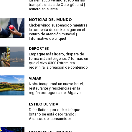
Mi flemático verano sueco en las
tranquilas islas de Östergötland |
asueto en suecia
NOTICIAS DEL MUNDO
Clicker vírico suspendido mientras
la tormenta de cricket sigue en el
centro de atención mundial |
Informativo de críquet
DEPORTES
Empaque más ligero, dispare de
forma más inteligente: 7 formas en
que el vivo X300 Extremista
redefinirá la creación de contenido
VIAJAR
Nobu inaugurará un nuevo hotel,
restaurante y residencias en la
región portuguesa del Algarve
ESTILO DE VIDA
Drinkflation: por qué el trinque
britano se está debilitando |
Asuntos del consumidor