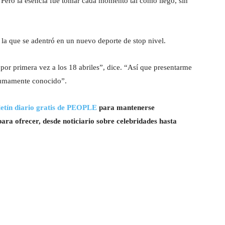
 Pero la esencia fue tomar cada momento tal como llegó, sin
 la que se adentró en un nuevo deporte de stop nivel.
por primera vez a los 18 abriles”, dice. “Así que presentarme
 sumamente conocido”.
etín diario gratis de PEOPLE
para mantenerse
ra ofrecer, desde noticiario sobre celebridades hasta