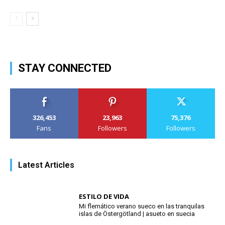
STAY CONNECTED
326,453
23,963
75,376
Fans
Followers
Followers
Latest Articles
ESTILO DE VIDA
Mi flemático verano sueco en las tranquilas
islas de Östergötland | asueto en suecia