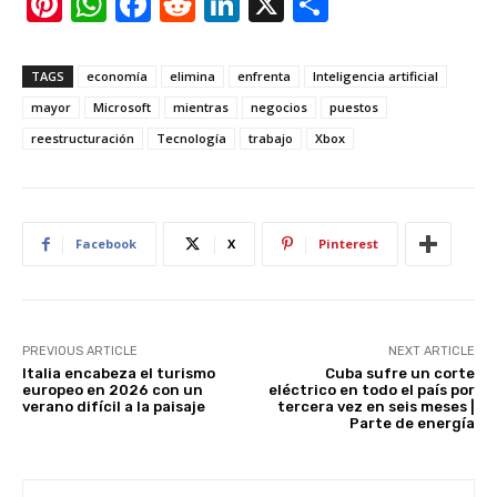
Pi
W
F
R
Li
X
S
nt
h
a
e
n
h
er
at
c
d
k
ar
TAGS
economía
elimina
enfrenta
Inteligencia artificial
e
s
e
di
e
e
mayor
Microsoft
mientras
negocios
puestos
st
A
b
t
dI
reestructuración
Tecnología
trabajo
Xbox
p
o
n
p
o
k
Facebook
X
Pinterest
PREVIOUS ARTICLE
NEXT ARTICLE
Italia encabeza el turismo
Cuba sufre un corte
europeo en 2026 con un
eléctrico en todo el país por
verano difícil a la paisaje
tercera vez en seis meses |
Parte de energía