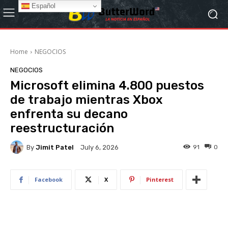
Español
Home
NEGOCIOS
NEGOCIOS
Microsoft elimina 4.800 puestos
de trabajo mientras Xbox
enfrenta su decano
reestructuración
By
Jimit Patel
91
0
July 6, 2026
Facebook
X
Pinterest