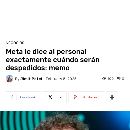
NEGOCIOS
Meta le dice al personal
exactamente cuándo serán
despedidos: memo
By
Jimit Patel
100
0
February 8, 2025
Facebook
X
Pinterest