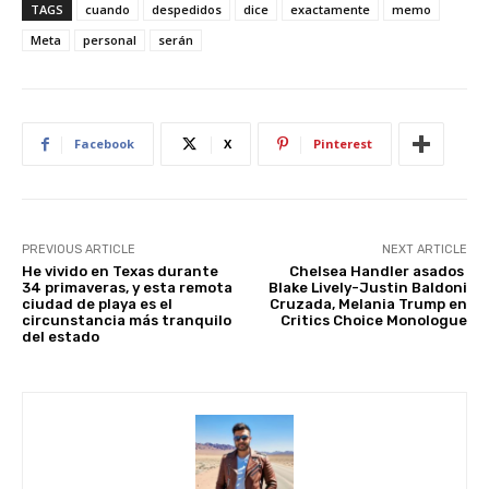
er
at
c
d
k
ar
TAGS
cuando
despedidos
dice
exactamente
memo
e
s
e
di
e
e
Meta
personal
serán
st
A
b
t
dI
p
o
n
p
o
Facebook
X
Pinterest
k
PREVIOUS ARTICLE
NEXT ARTICLE
He vivido en Texas durante
Chelsea Handler asados ​​
34 primaveras, y esta remota
Blake Lively-Justin Baldoni
ciudad de playa es el
Cruzada, Melania Trump en
circunstancia más tranquilo
Critics Choice Monologue
del estado