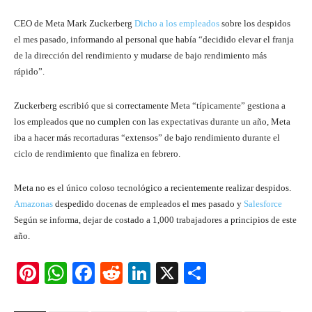
CEO de Meta Mark Zuckerberg
Dicho a los empleados
sobre los despidos
el mes pasado, informando al personal que había “decidido elevar el franja
de la dirección del rendimiento y mudarse de bajo rendimiento más
rápido”.
Zuckerberg escribió que si correctamente Meta “típicamente” gestiona a
los empleados que no cumplen con las expectativas durante un año, Meta
iba a hacer más recortaduras “extensos” de bajo rendimiento durante el
ciclo de rendimiento que finaliza en febrero.
Meta no es el único coloso tecnológico
a recientemente
realizar despidos.
Amazonas
despedido docenas de empleados el mes pasado y
Salesforce
Según se informa, dejar de costado a 1,000 trabajadores a principios de este
año.
Pi
W
F
R
Li
X
S
nt
h
a
e
n
h