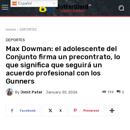
Español
Home
DEPORTES
DEPORTES
Max Dowman: el adolescente del
Conjunto firma un precontrato, lo
que significa que seguirá un
acuerdo profesional con los
Gunners
By
Jimit Patel
139
0
January 30, 2026
Facebook
X
Pinterest