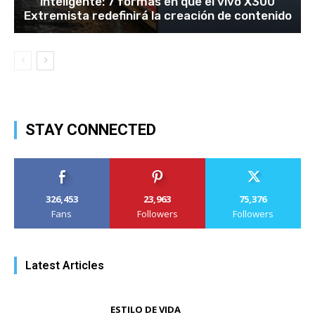
inteligente: 7 formas en que el vivo X300
Extremista redefinirá la creación de contenido
STAY CONNECTED
326,453
23,963
75,376
Fans
Followers
Followers
Latest Articles
ESTILO DE VIDA