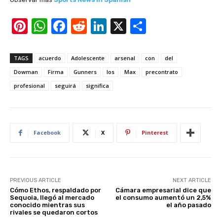
Pi
W
F
R
Li
X
S
nt
h
a
e
n
h
er
at
c
d
k
ar
TAGS
acuerdo
Adolescente
arsenal
con
del
e
s
e
di
e
e
Dowman
Firma
Gunners
los
Max
precontrato
st
A
b
t
dI
profesional
seguirá
significa
p
o
n
p
o
k
Facebook
X
Pinterest
PREVIOUS ARTICLE
NEXT ARTICLE
Cómo Ethos, respaldado por
Cámara empresarial dice que
Sequoia, llegó al mercado
el consumo aumentó un 2,5%
conocido mientras sus
el año pasado
rivales se quedaron cortos