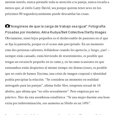
mostrar interés, nunca prestarle toda tu atención a tu pareja, nunca tocarla a
menos que, al estilo Larry David, sea porque quieras tener sexo en los
próximos 90 segundos) asimismo puede descarrilar las cosas.
“Asegúrese de que la carga de trabajo sea igual”.
Fotografía:
Posadas por modelos; Alina Rudya/Bell Collective/Getty Images
Obviamente, tener hijos pequeños es el desfavorable de pasiones en el que
se fija la parentela, porque es el ocaso más precipitado. En un momento
eran dos personas calientes, follándose cuando les apetecía, y luego, ¡zas! –
siempre estás cansado, estás hirviendo de resentimiento, es posible que
tengas un escuincle pequeño en tu cama y, en las raras ocasiones en que
entreambos están despiertos al mismo tiempo sin distracciones, es posible
que no estés de humor. Encima, una crisis de imagen corporal e identidad
podría precipitar la relación. “Se considera un momento en realidad
arriesgado para las parejas”, afirma Jodie Slee, terapeuta sexual de 16
abriles, que afirma que “no sólo sexualmente”. Pero empieza por ser
práctico. Slee da esta asombrosa estadística: “Si una mujer duerme una hora
extra por indeterminación, eso aumenta su libido en un 14%”.