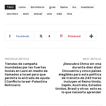
er
at
c
d
k
ar
TAGS
como
dormitorio
gran
llama
los
mantener
e
s
e
di
e
e
secretos
sexo
sexual
una
vida
viva
st
A
b
t
dI
p
o
n
p
o
Facebook
X
Pinterest
k
PREVIOUS ARTICLE
NEXT ARTICLE
Tiendas de campaña
¡Descubra China sin visa
inundadas por las fuertes
durante diez días!
lluvias en Lazo en medio de
Cincuenta y cinco países
llamados a Israel para que
elegibles para esta política
permita la entrada de ayuda
de tránsito de 240 horas
| Conflicto Israel-Palestina
incluyen el Reino Unido,
Noticiario
Japón, Australia, Estados
Unidos, Brasil y otros: esto es
lo que necesita aprender