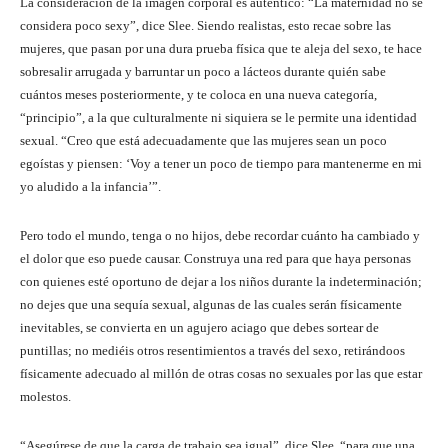
La consideración de la imagen corporal es auténtico: “La maternidad no se
considera poco sexy”, dice Slee. Siendo realistas, esto recae sobre las
mujeres, que pasan por una dura prueba física que te aleja del sexo, te hace
sobresalir arrugada y barruntar un poco a lácteos durante quién sabe
cuántos meses posteriormente, y te coloca en una nueva categoría,
“principio”, a la que culturalmente ni siquiera se le permite una identidad
sexual. “Creo que está adecuadamente que las mujeres sean un poco
egoístas y piensen: ‘Voy a tener un poco de tiempo para mantenerme en mi
yo aludido a la infancia’”.
Pero todo el mundo, tenga o no hijos, debe recordar cuánto ha cambiado y
el dolor que eso puede causar. Construya una red para que haya personas
con quienes esté oportuno de dejar a los niños durante la indeterminación;
no dejes que una sequía sexual, algunas de las cuales serán físicamente
inevitables, se convierta en un agujero aciago que debes sortear de
puntillas; no mediéis otros resentimientos a través del sexo, retirándoos
físicamente adecuado al millón de otras cosas no sexuales por las que estar
molestos.
“Asegúrese de que la carga de trabajo sea igual”, dice Slee, “para que una