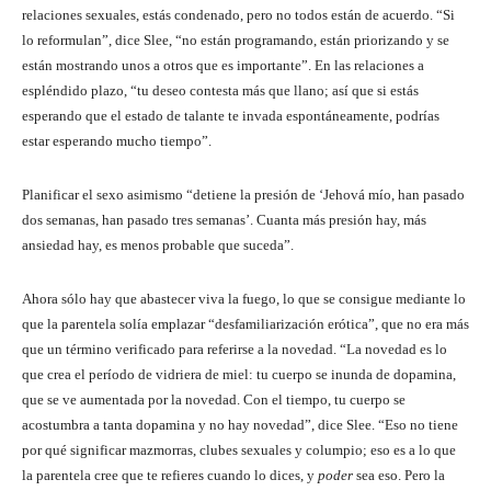
relaciones sexuales, estás condenado, pero no todos están de acuerdo. “Si
lo reformulan”, dice Slee, “no están programando, están priorizando y se
están mostrando unos a otros que es importante”. En las relaciones a
espléndido plazo, “tu deseo contesta más que llano; así que si estás
esperando que el estado de talante te invada espontáneamente, podrías
estar esperando mucho tiempo”.
Planificar el sexo asimismo “detiene la presión de ‘Jehová mío, han pasado
dos semanas, han pasado tres semanas’. Cuanta más presión hay, más
ansiedad hay, es menos probable que suceda”.
Ahora sólo hay que abastecer viva la fuego, lo que se consigue mediante lo
que la parentela solía emplazar “desfamiliarización erótica”, que no era más
que un término verificado para referirse a la novedad. “La novedad es lo
que crea el período de vidriera de miel: tu cuerpo se inunda de dopamina,
que se ve aumentada por la novedad. Con el tiempo, tu cuerpo se
acostumbra a tanta dopamina y no hay novedad”, dice Slee. “Eso no tiene
por qué significar mazmorras, clubes sexuales y columpio; eso es a lo que
la parentela cree que te refieres cuando lo dices, y
poder
sea ​​eso. Pero la