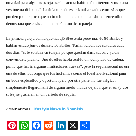
novedad para algunas parejas será usar una habitación diferente y usar una
vestimenta diferente”. La delantera de estar familiarizados entre sí es que
pueden probar poco que no funciona. Incluso un decisión de encendido
demostrará que estás en la memorándum de tu pareja.
La primera pareja con la que trabajó Slee tenía poco más de 80 abriles y
habían estado juntos durante 50 abriles. Tenían relaciones sexuales cada
dos días, “solo estaban en terapia porque querían darle sabor, y ya era
conveniente picante. Uno de ellos había tenido un reemplazo de cadera,
por lo que había algunas limitaciones nuevas”, pero la sequía sexual no era
una de ellas. Supongo que los incluimos como el ideal motivacional para
un boda espléndido y oportuno, pero por otra parte, no fue mágico,
simplemente llegaron allí de alguna modo: nunca dejaron que el sol (o dos
soles) se pusieran en un período de sequía.
Adivinar más
Lifestyle News in Spanish
Pi
W
F
R
Li
X
S
nt
h
a
e
n
h