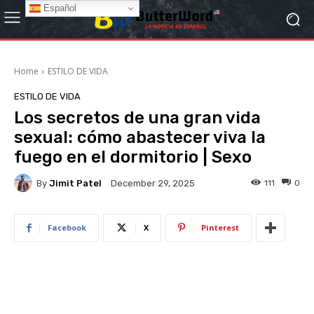
Español
Home
ESTILO DE VIDA
ESTILO DE VIDA
Los secretos de una gran vida
sexual: cómo abastecer viva la
fuego en el dormitorio | Sexo
By
Jimit Patel
111
0
December 29, 2025
Facebook
X
Pinterest