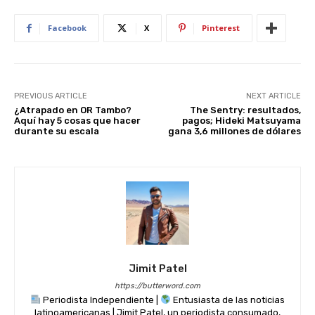
p
o
n
p
o
Facebook
X
Pinterest
k
PREVIOUS ARTICLE
NEXT ARTICLE
¿Atrapado en OR Tambo?
The Sentry: resultados,
Aquí hay 5 cosas que hacer
pagos; Hideki Matsuyama
durante su escala
gana 3,6 millones de dólares
Jimit Patel
https://butterword.com
Periodista Independiente |
Entusiasta de las noticias
latinoamericanas | Jimit Patel, un periodista consumado,