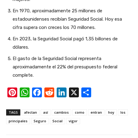
En 1970, aproximadamente 25 millones de
estadounidenses recibían Seguridad Social. Hoy esa
cifra supera con creces los 70 millones.
En 2023, la Seguridad Social pagó 1,35 billones de
dólares.
El gasto de la Seguridad Social representa
aproximadamente el 22% del presupuesto federal
complete.
Pi
W
F
R
Li
X
S
nt
h
a
e
n
h
er
at
c
d
k
ar
TAGS
afectan
así
cambios
como
entran
hoy
los
e
s
e
di
e
e
principales
Seguro
Social
vigor
st
A
b
t
dI