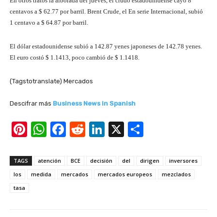
En otros tratos la alborada del jueves, el crudo estadounidense cayó 8
centavos a $ 62.77 por barril. Brent Crude, el En serie Internacional, subió
1 centavo a $ 64.87 por barril.
El dólar estadounidense subió a 142.87 yenes japoneses de 142.78 yenes.
El euro costó $ 1.1413, poco cambió de $ 1.1418.
(Tagstotranslate) Mercados
Descifrar más
Business News in Spanish
Pi
W
F
R
Li
X
S
nt
h
a
e
n
h
er
at
c
d
k
ar
TAGS
atención
BCE
decisión
del
dirigen
inversores
e
s
e
di
e
e
los
medida
mercados
mercados europeos
mezclados
st
A
b
t
dI
tasa
p
o
n