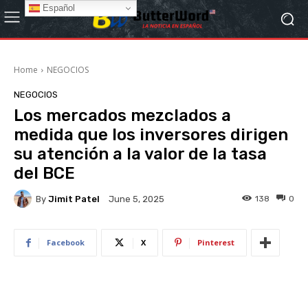
Español
Home
NEGOCIOS
NEGOCIOS
Los mercados mezclados a
medida que los inversores dirigen
su atención a la valor de la tasa
del BCE
By
Jimit Patel
138
0
June 5, 2025
Facebook
X
Pinterest