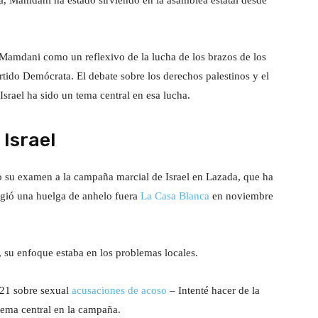
, Mamdani ha estado sirviendo en la asamblea estatal desde
amdani como un reflexivo de la lucha de los brazos de los
artido Demócrata. El debate sobre los derechos palestinos y el
srael ha sido un tema central en esa lucha.
Israel
 su examen a la campaña marcial de Israel en Lazada, que ha
igió una huelga de anhelo fuera
La Casa Blanca
en noviembre
 su enfoque estaba en los problemas locales.
21 sobre sexual
acusaciones de acoso
– Intenté hacer de la
tema central en la campaña.