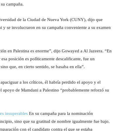
e su campaña.
iversidad de la Ciudad de Nueva York (CUNY), dijo que
ni y se involucraron en su campaña conveniente a su examen
ción en Palestina es enorme”, dijo Gowayed a Al Jazeera. “En
esa posición es políticamente descalificante, fue un
sino que, en cierto sentido, se basaba en ella”.
aciguar a los críticos, él habría perdido el apoyo y el
 el apoyo de Mamdani a Palestino “probablemente reforzó su
es insuperables
En su campaña para la nominación
incipio, sino que su gratitud de nombre igualmente fue bajo.
mparación con el candidato contra el que se estaba