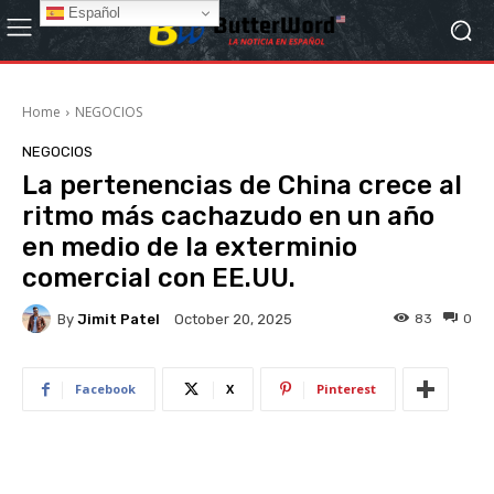
Español
Home
NEGOCIOS
NEGOCIOS
La pertenencias de China crece al
ritmo más cachazudo en un año
en medio de la exterminio
comercial con EE.UU.
By
Jimit Patel
83
0
October 20, 2025
Facebook
X
Pinterest