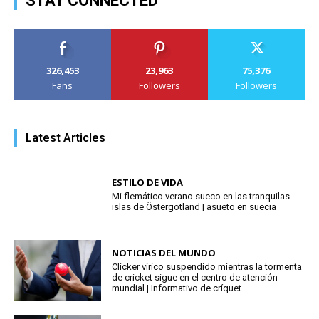
STAY CONNECTED
326,453
23,963
75,376
Fans
Followers
Followers
Latest Articles
ESTILO DE VIDA
Mi flemático verano sueco en las tranquilas
islas de Östergötland | asueto en suecia
NOTICIAS DEL MUNDO
Clicker vírico suspendido mientras la tormenta
de cricket sigue en el centro de atención
mundial | Informativo de críquet