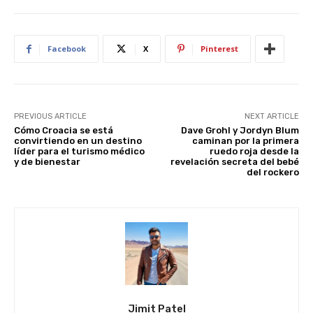
p
o
k
Facebook
X
Pinterest
PREVIOUS ARTICLE
NEXT ARTICLE
Cómo Croacia se está
Dave Grohl y Jordyn Blum
convirtiendo en un destino
caminan por la primera
líder para el turismo médico
ruedo roja desde la
y de bienestar
revelación secreta del bebé
del rockero
Jimit Patel