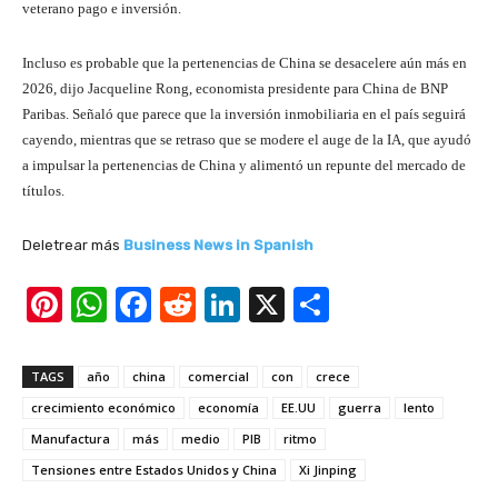
veterano pago e inversión.
Incluso es probable que la pertenencias de China se desacelere aún más en
2026, dijo Jacqueline Rong, economista presidente para China de BNP
Paribas. Señaló que parece que la inversión inmobiliaria en el país seguirá
cayendo, mientras que se retraso que se modere el auge de la IA, que ayudó
a impulsar la pertenencias de China y alimentó un repunte del mercado de
títulos.
Deletrear más
Business News in Spanish
Pi
W
F
R
Li
X
S
nt
h
a
e
n
h
er
at
c
d
k
ar
TAGS
año
china
comercial
con
crece
e
s
e
di
e
e
crecimiento económico
economía
EE.UU
guerra
lento
st
A
b
t
dI
Manufactura
más
medio
PIB
ritmo
Tensiones entre Estados Unidos y China
p
o
n
Xi Jinping