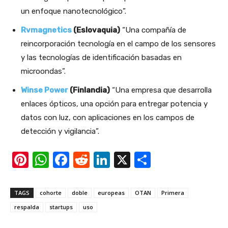
un enfoque nanotecnológico”.
Rvmagnetics
(Eslovaquia)
“Una compañía de
reincorporación tecnología en el campo de los sensores
y las tecnologías de identificación basadas en
microondas”.
Winse Power
(Finlandia)
“Una empresa que desarrolla
enlaces ópticos, una opción para entregar potencia y
datos con luz, con aplicaciones en los campos de
detección y vigilancia”.
Pi
W
F
R
Li
X
S
nt
h
a
e
n
h
er
at
c
d
k
ar
TAGS
cohorte
doble
europeas
OTAN
Primera
e
s
e
di
e
e
respalda
startups
uso
st
A
b
t
dI