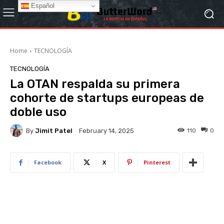
Español
Home
TECNOLOGÍA
TECNOLOGÍA
La OTAN respalda su primera
cohorte de startups europeas de
doble uso
By
Jimit Patel
110
0
February 14, 2025
Facebook
X
Pinterest