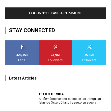
LOG IN TO LEAVE A COMMENT
STAY CONNECTED
326,453
23,963
75,376
Fans
Followers
Followers
Latest Articles
ESTILO DE VIDA
Mi flemático verano sueco en las tranquilas
islas de Östergötland | asueto en suecia