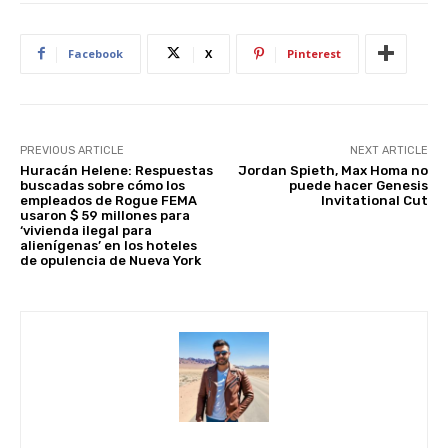
p
o
n
p
o
Facebook
X
Pinterest
k
PREVIOUS ARTICLE
NEXT ARTICLE
Huracán Helene: Respuestas
Jordan Spieth, Max Homa no
buscadas sobre cómo los
puede hacer Genesis
empleados de Rogue FEMA
Invitational Cut
usaron $ 59 millones para
‘vivienda ilegal para
alienígenas’ en los hoteles
de opulencia de Nueva York