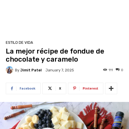
ESTILO DE VIDA
La mejor récipe de fondue de
chocolate y caramelo
By
Jimit Patel
111
0
January 7, 2025
Facebook
X
Pinterest