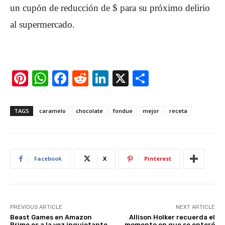
un cupón de reducción de $ para su próximo delirio
al supermercado.
Pi
W
F
R
Li
X
S
nt
h
a
e
n
h
er
at
c
d
k
ar
TAGS
caramelo
chocolate
fondue
mejor
receta
e
s
e
di
e
e
st
A
b
t
dI
p
o
n
Facebook
X
Pinterest
p
o
k
PREVIOUS ARTICLE
NEXT ARTICLE
Beast Games en Amazon
Allison Holker recuerda el
Prime es a la vez inquietante
momento en que se enteró