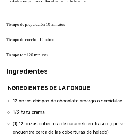
invitados no podrán soltar el tenedor de fondue.
m
Tiempo de preparación
10
minutos
i
n
m
Tiempo de cocción
10
minutos
u
i
t
n
m
Tiempo total
20
minutos
o
u
i
s
t
n
Ingredientes
o
u
s
t
INGREDIENTES DE LA FONDUE
o
s
12
onzas
chispas de chocolate amargo o semidulce
1/2
taza
crema
(1)
12 onzas
cobertura de caramelo en frasco (que se
encuentra cerca de las coberturas de helado)