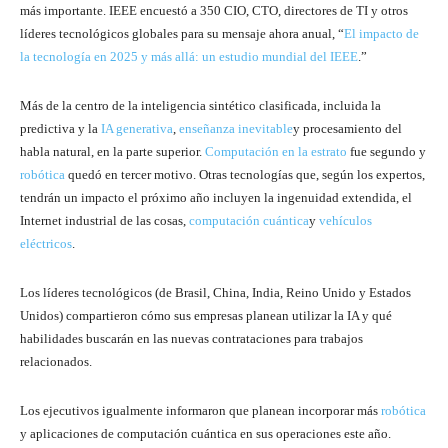
más importante. IEEE encuestó a 350 CIO, CTO, directores de TI y otros
líderes tecnológicos globales para su mensaje ahora anual, “
El impacto de
la tecnología en 2025 y más allá: un estudio mundial del IEEE
.”
Más de la centro de la inteligencia sintético clasificada, incluida la
predictiva y la
IA generativa
,
enseñanza inevitable
y procesamiento del
habla natural, en la parte superior.
Computación en la estrato
fue segundo y
robótica
quedó en tercer motivo. Otras tecnologías que, según los expertos,
tendrán un impacto el próximo año incluyen la ingenuidad extendida, el
Internet industrial de las cosas,
computación cuántica
y
vehículos
eléctricos
.
Los líderes tecnológicos (de Brasil, China, India, Reino Unido y Estados
Unidos) compartieron cómo sus empresas planean utilizar la IA y qué
habilidades buscarán en las nuevas contrataciones para trabajos
relacionados.
Los ejecutivos igualmente informaron que planean incorporar más
robótica
y aplicaciones de computación cuántica en sus operaciones este año.