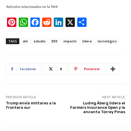
Artículos relacionados en la Web
Pi
W
F
R
Li
X
S
nt
h
a
e
n
h
er
at
c
d
k
ar
TAGS
del
estudio
IEEE
impacto
lidera
tecnológico
e
s
e
di
e
e
st
A
b
t
dI
p
o
n
Facebook
X
Pinterest
p
o
k
PREVIOUS ARTICLE
NEXT ARTICLE
Trump envía militares a la
Ludvig Åberg lidera el
frontera sur
Farmers Insurance Open y le
encanta Torrey Pines