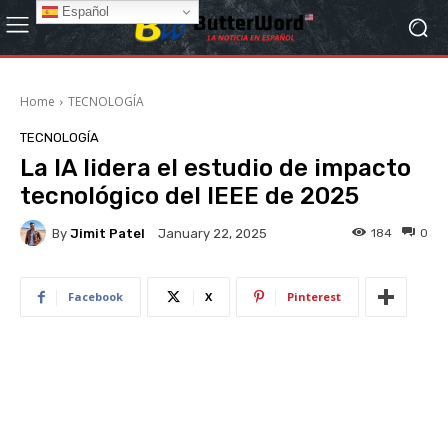
Español
Home
TECNOLOGÍA
TECNOLOGÍA
La IA lidera el estudio de impacto
tecnológico del IEEE de 2025
By
Jimit Patel
184
0
January 22, 2025
Facebook
X
Pinterest