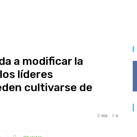
da a modificar la
los líderes
den cultivarse de
105
0
t
WhatsApp