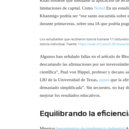
Khan sostiene que mediante la aplicación de tec
limitaciones de capital. Como
No
t
ed
En un estudi
Khanmigo podría ser “ese santo eucaristía sobre 
durante primaveras, sobre una IA que podría pug
Los estudiantes que recibieron tutoría humana 1:1 obtuvier
tutoría individual. Fuente:
https://web.mit.edu/5.95/www/r
Algunos han señalado fallas en el artículo de Bl
descartando las afirmaciones por ser inverosímiles
científica”, Paul von Hippel, profesor y decano a
LBJ de la Universidad de Texas,
opinó
que la afi
demasiado simplificada”. Sin secuestro, no hay d
mejorar los resultados educativos.
Equilibrando la eficien
Mientras
herramientas de inteligencia industrial
Au