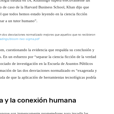
nología basada en IA, Khanmigo supera efectivamente las
o de caso de la Harvard Business School, Khan dijo que
el que todos hemos estado leyendo en la ciencia ficción
nar a un tutor humano”.
on dos desviaciones normalizado mejores que aquellos que no recibieron
eadings/bloom-two-sigma.pdf
oom, cuestionando la evidencia que respalda su conclusión y
. En un esfuerzo por “separar la ciencia ficción de la verdad
sociado de investigación en la Escuela de Asuntos Públicos
rmación de las dos desviaciones normalizado es “exagerada y
uda de que la aplicación de herramientas tecnológicas podría
cia y la conexión humana
nque son inmensamente prometedores para invadir las