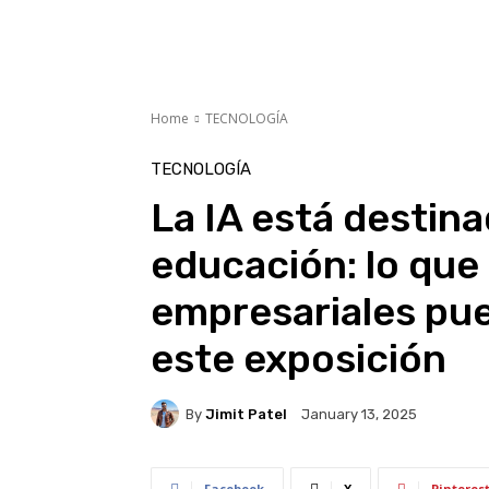
Home
TECNOLOGÍA
TECNOLOGÍA
La IA está destina
educación: lo que 
empresariales pue
este exposición
By
Jimit Patel
January 13, 2025
Facebook
X
Pinteres