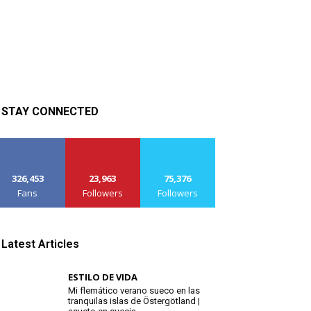
STAY CONNECTED
326,453
23,963
75,376
Fans
Followers
Followers
Latest Articles
ESTILO DE VIDA
Mi flemático verano sueco en las
tranquilas islas de Östergötland |