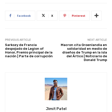
st
A
b
t
dI
p
o
n
Facebook
X
Pinterest
p
o
k
PREVIOUS ARTICLE
NEXT ARTICLE
Sarkozy de Francia
Macron cita Groenlandia en
despojado de Legion of
solidaridad en medio de
Honor, Premio principal de la
diseños de Trump en la isla
nación | Parte de corrupción
del Ártico | Noticiario de
Donald Trump
Jimit Patel