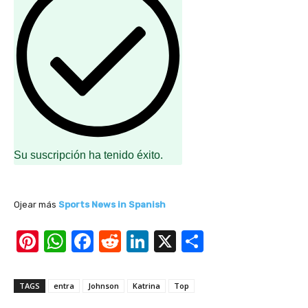
Su suscripción ha tenido éxito.
Ojear más
Sports News in Spanish
Pi
W
F
R
Li
X
S
nt
h
a
e
n
h
er
at
c
d
k
ar
TAGS
entra
Johnson
Katrina
Top
e
s
e
di
e
e