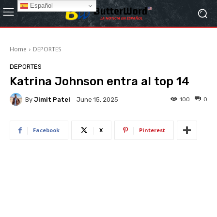
Español
Home
DEPORTES
DEPORTES
Katrina Johnson entra al top 14
By
Jimit Patel
100
0
June 15, 2025
Facebook
X
Pinterest