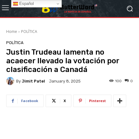
Español
Home
POLÍTICA
POLÍTICA
Justin Trudeau lamenta no
acaecer llevado la votación por
clasificación a Canadá
By
Jimit Patel
100
0
January 8, 2025
Facebook
X
Pinterest