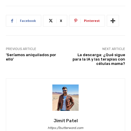
st
A
b
t
dI
p
o
n
p
o
Facebook
X
Pinterest
k
PREVIOUS ARTICLE
NEXT ARTICLE
‘Seríamos aniquilados por
La descarga: ¿Qué sigue
ello’
para la IA y las terapias con
células mama?
Jimit Patel
https://butterword.com