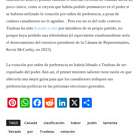
poco cínico, como si creyera que habría podido permanecer en el poder si
se hubiera utilizado la votación por orden de preferencia, a pesar de
cuántos canadienses no le agradan. . Pero eso no es del todo correcto.
Trudeau ha sido
forzado a salir
por miembros de su propio partido, no
porque haya perdido una referéndum (el equivalente estadounidense sería
el derrocamiento del entonces presidente de la Cámara de Representantes,
Kevin McCarthy, en 2023).
La votación por orden de preferencia no habría librado a Trudeau de ser
expulsado del poder. Aún así, el primer ministro saliente tiene razón en que
ofrecería una mejor guisa para que los canadienses indiquen sus
preferencias políticas en las próximas elecciones generales.
Pi
W
F
R
Li
X
S
nt
h
a
e
n
h
er
at
c
d
k
ar
TAGS
Canadá
clasificación
haber
Justin
lamenta
e
s
e
di
e
e
llevado
por
Trudeau
votación