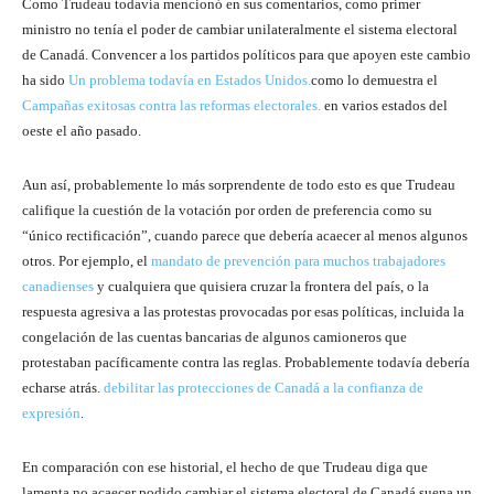
Como Trudeau todavía mencionó en sus comentarios, como primer
ministro no tenía el poder de cambiar unilateralmente el sistema electoral
de Canadá. Convencer a los partidos políticos para que apoyen este cambio
ha sido
Un problema todavía en Estados Unidos.
como lo demuestra el
Campañas exitosas contra las reformas electorales.
en varios estados del
oeste el año pasado.
Aun así, probablemente lo más sorprendente de todo esto es que Trudeau
califique la cuestión de la votación por orden de preferencia como su
“único rectificación”, cuando parece que debería acaecer al menos algunos
otros. Por ejemplo, el
mandato de prevención para muchos trabajadores
canadienses
y cualquiera que quisiera cruzar la frontera del país, o la
respuesta agresiva a las protestas provocadas por esas políticas, incluida la
congelación de las cuentas bancarias de algunos camioneros que
protestaban pacíficamente contra las reglas. Probablemente todavía debería
echarse atrás.
debilitar las protecciones de Canadá a la confianza de
expresión
.
En comparación con ese historial, el hecho de que Trudeau diga que
lamenta no acaecer podido cambiar el sistema electoral de Canadá suena un