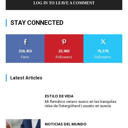
LOG IN TO LEAVE A COMMENT
STAY CONNECTED
326,453
23,963
75,376
Fans
Followers
Followers
Latest Articles
ESTILO DE VIDA
Mi flemático verano sueco en las tranquilas
islas de Östergötland | asueto en suecia
NOTICIAS DEL MUNDO