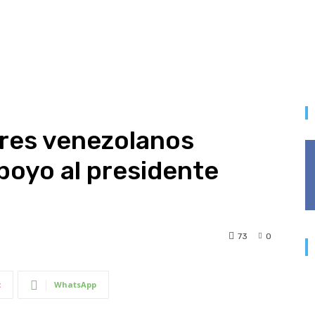
ores venezolanos
poyo al presidente
73
0
t
WhatsApp