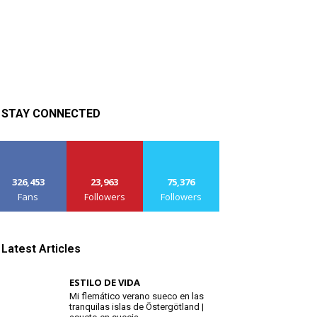
STAY CONNECTED
326,453
23,963
75,376
Fans
Followers
Followers
Latest Articles
ESTILO DE VIDA
Mi flemático verano sueco en las
tranquilas islas de Östergötland |