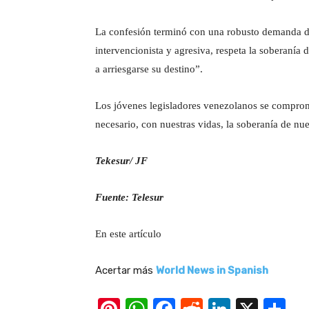
La confesión terminó con una robusto demanda de
intervencionista y agresiva, respeta la soberanía 
a arriesgarse su destino”.
Los jóvenes legisladores venezolanos se comprome
necesario, con nuestras vidas, la soberanía de nu
Tekesur/ JF
Fuente: Telesur
En este artículo
Acertar más
World News in Spanish
Pi
W
F
R
Li
X
S