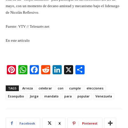
mayo, con un momento de decano amistad y mecanismo bajo el liderazgo
de Nicolás Reflexivo.
Fuente: VTV // Telesurtv.net
En este artículo
Pi
W
F
R
Li
X
S
nt
h
a
e
n
h
er
at
c
d
k
ar
TAGS
Arreza
celebrar
con
cumple
elecciones
e
s
e
di
e
e
Essequibo
Jorge
mandato
para
popular
Venezuela
st
A
b
t
dI
p
o
n
p
o
Facebook
X
Pinterest