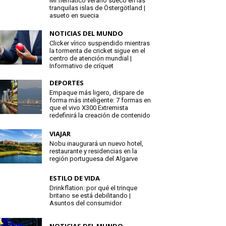
Mi flemático verano sueco en las
tranquilas islas de Östergötland |
asueto en suecia
NOTICIAS DEL MUNDO
Clicker vírico suspendido mientras
la tormenta de cricket sigue en el
centro de atención mundial |
Informativo de críquet
DEPORTES
Empaque más ligero, dispare de
forma más inteligente: 7 formas en
que el vivo X300 Extremista
redefinirá la creación de contenido
VIAJAR
Nobu inaugurará un nuevo hotel,
restaurante y residencias en la
región portuguesa del Algarve
ESTILO DE VIDA
Drinkflation: por qué el trinque
britano se está debilitando |
Asuntos del consumidor