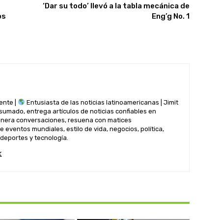
‘Dar su todo’ llevó a la tabla mecánica de
os
Eng’g No. 1
ente |
Entusiasta de las noticias latinoamericanas | Jimit
nsumado, entrega artículos de noticias confiables en
genera conversaciones, resuena con matices
 eventos mundiales, estilo de vida, negocios, política,
 deportes y tecnología.