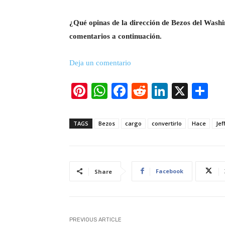
¿Qué opinas de la dirección de Bezos del Wash
comentarios a continuación.
Deja un comentario
Pi
W
F
R
Li
X
S
nt
h
a
e
n
h
er
at
c
d
k
ar
TAGS
Bezos
cargo
convertirlo
Hace
Jef
e
s
e
di
e
e
st
A
b
t
dI
p
o
n
Facebook
Share
p
o
k
PREVIOUS ARTICLE