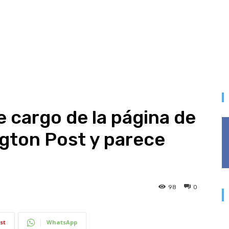
e cargo de la página de
gton Post y parece
98
0
st
WhatsApp