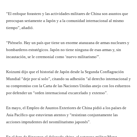
3
1
r
f
“El enfoque forastero y las actividades militares de China son asuntos que
d
e
i
preocupan seriamente a Japón y a la comunidad internacional al mismo
e
g
n
tiempo”, añadió.
m
i
d
a
s
e
“Piénselo. Hay un país que tiene un enorme atarazana de armas nucleares y
y
t
l
bombarderos estratégicos. Japón no tiene ninguna de esas armas y, sin
o
r
a
incautación, se le ceremonial como ‘nuevo militarismo'”.
d
o
r
e
d
e
Koizumi dijo que el historial de Japón desde la Segunda Conflagración
2
e
g
Mundial “deje por sí solo”, citando su adhesión “al derecho internacional y
0
3
i
su compromiso con la Carta de las Naciones Unidas anejo con los esfuerzos
2
m
s
por defender un “orden internacional excarcelado y extenso”.
6
e
t
d
r
En mayo, el Empleo de Asuntos Exteriores de China pidió a los países de
i
o
Asia Pacífico que estuvieran atentos y “resistiran conjuntamente las
o
acciones imprudentes del neomilitarismo japonés”.
s
En el foro de Singapur, el delegado chino, el veterano militar Meng