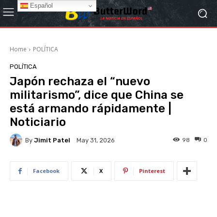
Español
Home
POLÍTICA
POLÍTICA
Japón rechaza el “nuevo
militarismo”, dice que China se
está armando rápidamente |
Noticiario
By
Jimit Patel
98
0
May 31, 2026
Facebook
X
Pinterest