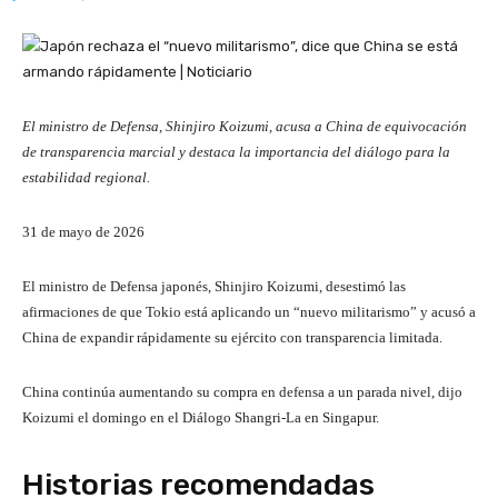
El ministro de Defensa, Shinjiro Koizumi, acusa a China de equivocación
de transparencia marcial y destaca la importancia del diálogo para la
estabilidad regional.
P
31 de mayo de 2026
u
b
El ministro de Defensa japonés, Shinjiro Koizumi, desestimó las
l
afirmaciones de que Tokio está aplicando un “nuevo militarismo” y acusó a
i
China de expandir rápidamente su ejército con transparencia limitada.
c
a
China continúa aumentando su compra en defensa a un parada nivel, dijo
d
Koizumi el domingo en el Diálogo Shangri-La en Singapur.
o
e
Historias recomendadas
l