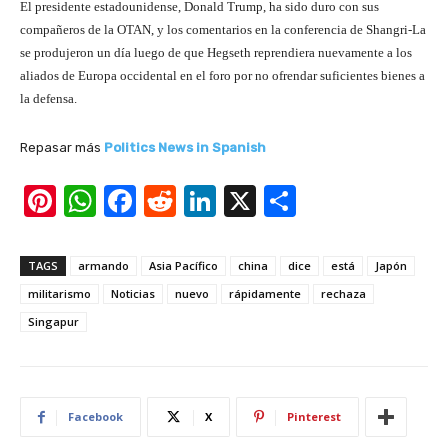
El presidente estadounidense, Donald Trump, ha sido duro con sus
compañeros de la OTAN, y los comentarios en la conferencia de Shangri-La
se produjeron un día luego de que Hegseth reprendiera nuevamente a los
aliados de Europa occidental en el foro por no ofrendar suficientes bienes a
la defensa.
Repasar más
Politics News in Spanish
Pi
W
F
R
Li
X
S
nt
h
a
e
n
h
er
at
c
d
k
ar
TAGS
armando
Asia Pacífico
china
dice
está
Japón
e
s
e
di
e
e
militarismo
Noticias
nuevo
rápidamente
rechaza
st
A
b
t
dI
Singapur
p
o
n
p
o
k
Facebook
X
Pinterest