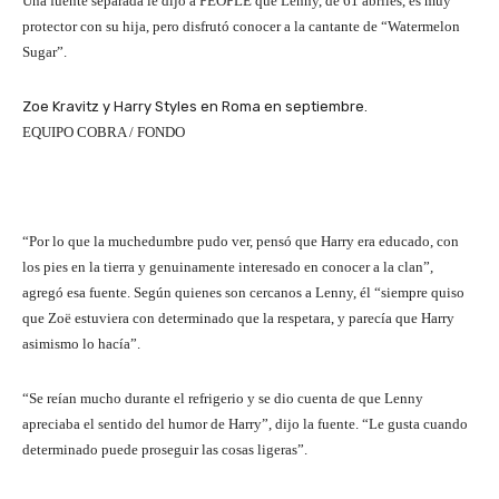
Una fuente separada le dijo a PEOPLE que Lenny, de 61 abriles, es muy
protector con su hija, pero disfrutó conocer a la cantante de “Watermelon
Sugar”.
Zoe Kravitz y Harry Styles en Roma en septiembre.
EQUIPO COBRA / FONDO
“Por lo que la muchedumbre pudo ver, pensó que Harry era educado, con
los pies en la tierra y genuinamente interesado en conocer a la clan”,
agregó esa fuente. Según quienes son cercanos a Lenny, él “siempre quiso
que Zoë estuviera con determinado que la respetara, y parecía que Harry
asimismo lo hacía”.
“Se reían mucho durante el refrigerio y se dio cuenta de que Lenny
apreciaba el sentido del humor de Harry”, dijo la fuente. “Le gusta cuando
determinado puede proseguir las cosas ligeras”.