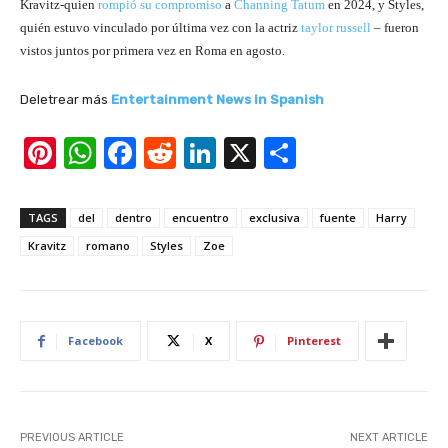
Kravitz-quien
rompió su compromiso
a
Channing Tatum
en 2024, y Styles,
quién estuvo vinculado por última vez con la actriz
taylor russell
– fueron
vistos juntos por primera vez en Roma en agosto.
Deletrear más
Entertainment News in Spanish
Pi
W
F
R
Li
X
S
nt
h
a
e
n
h
er
at
c
d
k
ar
TAGS
del
dentro
encuentro
exclusiva
fuente
Harry
e
s
e
di
e
e
Kravitz
romano
Styles
Zoe
st
A
b
t
dI
p
o
n
p
o
Facebook
X
Pinterest
k
PREVIOUS ARTICLE
NEXT ARTICLE