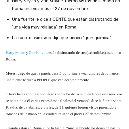
Harry Styles y Zoë Kravitz fueron vistos de la mano en
Roma una vez más el 27 de noviembre.
Una fuente le dice a GENTE que están disfrutando de
“una vida muy relajada” en Roma
La fuente asimismo dijo que tienen “gran química”.
Harry estilos
y
Zoe Kravitz
están disfrutando de sus (extendidas) asueto en
Roma.
Meses luego de que la pareja desató por primera vez rumores de romance,
una fuente le dice a PEOPLE que van aceptablemente.
“Harry ha estado pasando largos períodos de tiempo en Roma este año. Zoë
se ha unido a él varias veces desde finales del verano”, dice la fuente sobre
Kravitz, de 37 abriles, y Styles, de 31, quienes fueron vistos paseando y
tomados de la mano en la ciudad italiana el jueves 27 de noviembre.
Cuando están en Roma, dice la fuente, “prácticamente los dejan en paz” y