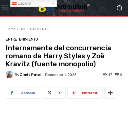
Español
Home
ENTRETENIMIENTO
ENTRETENIMIENTO
Internamente del concurrencia
romano de Harry Styles y Zoë
Kravitz (fuente monopolio)
By
Jimit Patel
67
0
December 1, 2025
Facebook
X
Pinterest