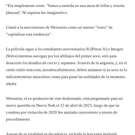
“Era simplemente tonto. ‘Vamos a meterla en una mesa de billar y tenerla
(danzar)’. Ni siquiera fue imaginativo.
Llamó a la atrevimiento de Weinstein como un intento “tonto” de
“capitalizar esta tendencia”.
La película sigue a los estudiantes universitarios Al (Prinze Jr.) e Imogen
(Stiles) mientras navegan por los altibajos del primer sexo, solo para
desavenir los desafíos de crecer y separarse. A través de la angustia, y, en el
cierto estilo rom-com, autodescubrimiento, deben animarse si su sexo es lo
suficientemente musculoso como para pasar las realidades de la momento
adulta.
Weinstein, el ex productor de cine deshonrado, está programado para un
nuevo querella en Nueva York el 15 de abril de 2025, luego de que su
condena por violación de 2020 fue anulada conveniente a errores de
procedimiento.
A pesar de su vitalidad en decadencia, incluida la leucemia mieloide