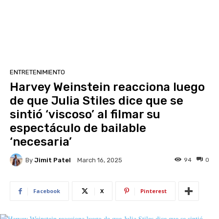
ENTRETENIMIENTO
Harvey Weinstein reacciona luego
de que Julia Stiles dice que se
sintió ‘viscoso’ al filmar su
espectáculo de bailable
‘necesaria’
By
Jimit Patel
94
0
March 16, 2025
Facebook
X
Pinterest