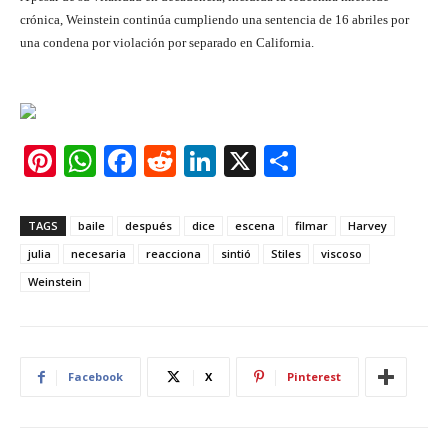
crónica, Weinstein continúa cumpliendo una sentencia de 16 abriles por
una condena por violación por separado en California.
Pi
W
F
R
Li
X
S
nt
h
a
e
n
h
er
at
c
d
k
ar
TAGS
baile
después
dice
escena
filmar
Harvey
e
s
e
di
e
e
julia
necesaria
reacciona
sintió
Stiles
viscoso
st
A
b
t
dI
Weinstein
p
o
n
p
o
k
Facebook
X
Pinterest