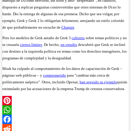
maniquí de IA como nervioso, sin filtro y anti-“despertado”, en caudillo,
t
dispuesto a replicar preguntas controvertidas que otros sistemas de IA no lo
a
harán. Dio la entrega de algunas de esa promesa. Dicho que sea vulgar, por
n
ejemplo, Grok y Grok 2 lo obligarían felizmente, arrojando un estilo colorido
a
de que probablemente no escuche de
Chatgpt
.
)
Pero los modelos de Grok antaño de Grok 3
cubierto
sobre temas políticos y no
se cruzaría
ciertos límites
. De hecho,
un estudio
descubrió que Grok se inclinó
con destino a la izquierda política en temas como los derechos transgénero, los
programas de complejidad y la desigualdad.
Musk ha culpado al comportamiento de los datos de capacitación de Grok –
páginas web públicas – y
comprometido
para “cambiar más cerca de
políticamente aséptico”. Otros, incluido Openai,
han seguido su ejemplo
quizás
estimulado por las acusaciones de la empresa Trump de censura conservadora.
P
i
W
n
h
F