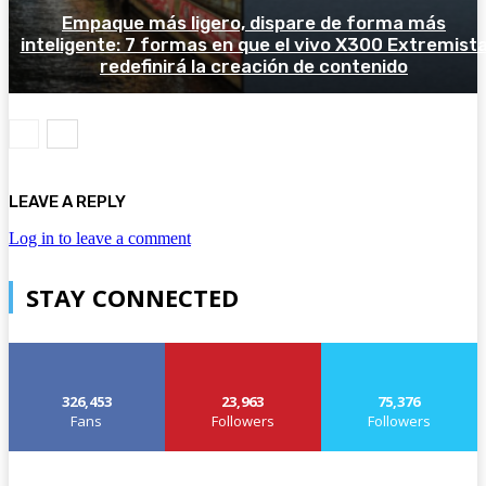
Empaque más ligero, dispare de forma más
inteligente: 7 formas en que el vivo X300 Extremist
redefinirá la creación de contenido
LEAVE A REPLY
Log in to leave a comment
STAY CONNECTED
326,453
23,963
75,376
Fans
Followers
Followers