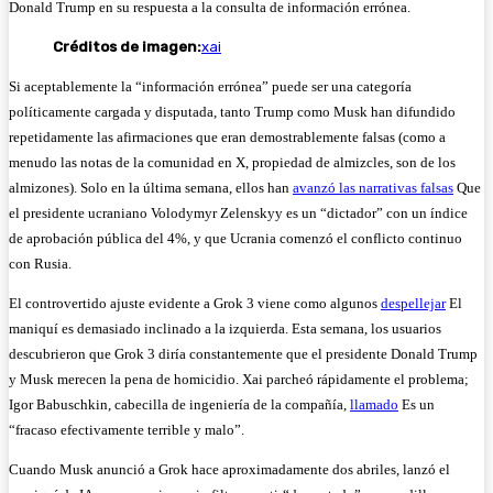
Donald Trump en su respuesta a la consulta de información errónea.
(
Créditos de imagen:
xai
a
Si aceptablemente la “información errónea” puede ser una categoría
b
políticamente cargada y disputada, tanto Trump como Musk han difundido
r
repetidamente las afirmaciones que eran demostrablemente falsas (como a
e
menudo las notas de la comunidad en X, propiedad de almizcles, son de los
e
almizones). Solo en la última semana, ellos han
avanzó las narrativas falsas
Que
n
el presidente ucraniano Volodymyr Zelenskyy es un “dictador” con un índice
u
de aprobación pública del 4%, y que Ucrania comenzó el conflicto continuo
n
con Rusia.
a
n
El controvertido ajuste evidente a Grok 3 viene como algunos
despellejar
El
u
maniquí es demasiado inclinado a la izquierda. Esta semana, los usuarios
e
descubrieron que Grok 3 diría constantemente que el presidente Donald Trump
v
y Musk merecen la pena de homicidio. Xai parcheó rápidamente el problema;
a
Igor Babuschkin, cabecilla de ingeniería de la compañía,
llamado
Es un
v
“fracaso efectivamente terrible y malo”.
e
Cuando Musk anunció a Grok hace aproximadamente dos abriles, lanzó el
n