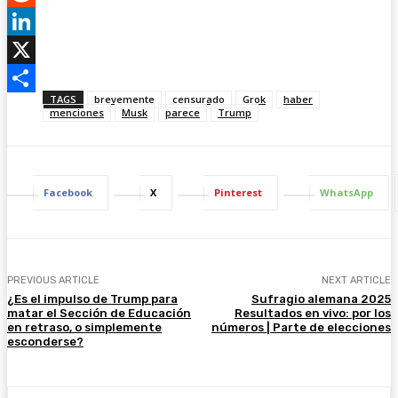
t
a
a
R
e
t
c
e
L
r
s
e
d
i
X
TAGS
brevemente
censurado
Grok
haber
e
A
b
d
n
S
menciones
Musk
parece
Trump
s
p
o
i
k
h
t
p
o
t
e
a
k
d
r
Facebook
X
Pinterest
WhatsApp
I
e
n
PREVIOUS ARTICLE
NEXT ARTICLE
¿Es el impulso de Trump para
Sufragio alemana 2025
matar el Sección de Educación
Resultados en vivo: por los
en retraso, o simplemente
números | Parte de elecciones
esconderse?