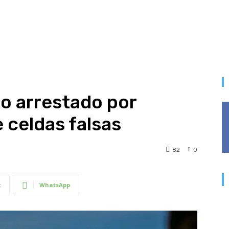
go arrestado por
 celdas falsas
82
0
t
WhatsApp