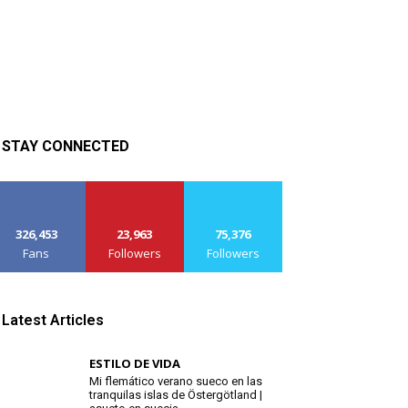
STAY CONNECTED
326,453
23,963
75,376
Fans
Followers
Followers
Latest Articles
ESTILO DE VIDA
Mi flemático verano sueco en las
tranquilas islas de Östergötland |