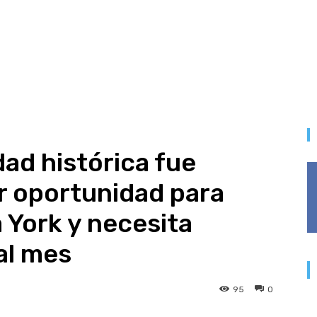
ad histórica fue
r oportunidad para
 York y necesita
al mes
95
0