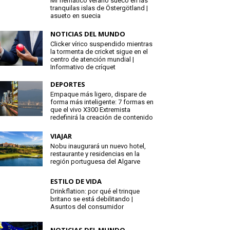
Mi flemático verano sueco en las
tranquilas islas de Östergötland |
asueto en suecia
NOTICIAS DEL MUNDO
Clicker vírico suspendido mientras
la tormenta de cricket sigue en el
centro de atención mundial |
Informativo de críquet
DEPORTES
Empaque más ligero, dispare de
forma más inteligente: 7 formas en
que el vivo X300 Extremista
redefinirá la creación de contenido
VIAJAR
Nobu inaugurará un nuevo hotel,
restaurante y residencias en la
región portuguesa del Algarve
ESTILO DE VIDA
Drinkflation: por qué el trinque
britano se está debilitando |
Asuntos del consumidor