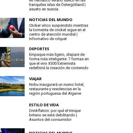
Mi flemático verano sueco en las
tranquilas islas de Östergötland |
asueto en suecia
NOTICIAS DEL MUNDO
Clicker vírico suspendido mientras
la tormenta de cricket sigue en el
centro de atención mundial |
Informativo de críquet
DEPORTES
Empaque más ligero, dispare de
forma más inteligente: 7 formas en
que el vivo X300 Extremista
redefinirá la creación de contenido
VIAJAR
Nobu inaugurará un nuevo hotel,
restaurante y residencias en la
región portuguesa del Algarve
ESTILO DE VIDA
Drinkflation: por qué el trinque
britano se está debilitando |
Asuntos del consumidor