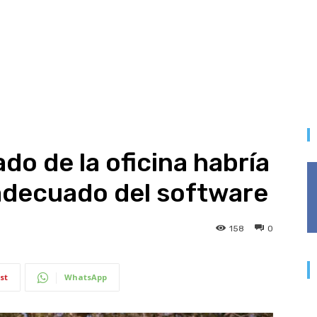
ado de la oficina habría
l adecuado del software
158
0
st
WhatsApp