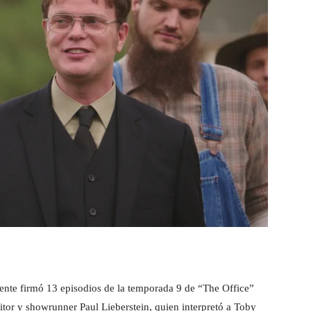
ente firmó 13 episodios de la temporada 9 de “The Office”
itor y showrunner Paul Lieberstein, quien interpretó a Toby