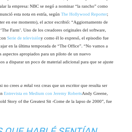
palar la empresa: NBC se negó a nominar “la rancho” como
nunció esta nota en estría, según
The Hollywood Reporter
;
er en ese momento), el actor escribió: “Aggiornamento de
‘The Farm’. Uno de los creadores originales del software,
 con
Serie de televisión
y como él lo expresó, el episodio fue
ajar en la última temporada de “The Office”. “No vamos a
os aspectos apropiados para un piloto de un nuevo
s a disparar un poco de material adicional para que se ajuste
si no crees
a mí
tal vez creas que un escritor que resulta ser
 un
Entrevista en Medium con Jeremy Roberts
Andy Greene,
old Story of the Greatest Sit -Come de la lapso de 2000”, fue
S QUE HABLÉ SENTÍAN