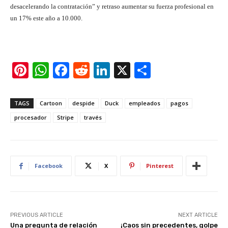
desacelerando la contratación” y retraso aumentar su fuerza profesional en
un 17% este año a 10.000.
Pi
W
F
R
Li
X
S
nt
h
a
e
n
h
er
at
c
d
k
ar
TAGS
Cartoon
despide
Duck
empleados
pagos
e
s
e
di
e
e
procesador
Stripe
través
st
A
b
t
dI
p
o
n
p
o
Facebook
X
Pinterest
k
PREVIOUS ARTICLE
NEXT ARTICLE
Una pregunta de relación
¡Caos sin precedentes, golpe