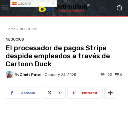
Español
Home
NEGOCIOS
NEGOCIOS
El procesador de pagos Stripe
despide empleados a través de
Cartoon Duck
By
Jimit Patel
103
0
January 24, 2025
Facebook
X
Pinterest