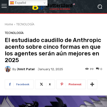
Español
Home
TECNOLOGÍA
TECNOLOGÍA
El estudiado caudillo de Anthropic
acento sobre cinco formas en que
los agentes serán aún mejores en
2025
By
Jimit Patel
99
0
January 12, 2025
Facebook
X
Pinterest