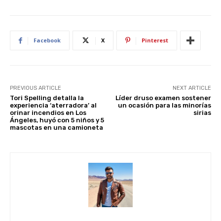
st
A
b
t
dI
p
o
n
p
o
Facebook
X
Pinterest
k
PREVIOUS ARTICLE
NEXT ARTICLE
Tori Spelling detalla la
Líder druso examen sostener
experiencia ‘aterradora’ al
un ocasión para las minorías
orinar incendios en Los
sirias
Ángeles, huyó con 5 niños y 5
mascotas en una camioneta