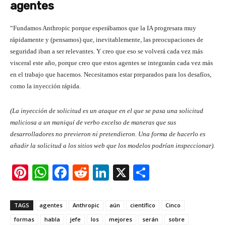
agentes
“Fundamos Anthropic porque esperábamos que la IA progresara muy
rápidamente y (pensamos) que, inevitablemente, las preocupaciones de
seguridad iban a ser relevantes. Y creo que eso se volverá cada vez más
visceral este año, porque creo que estos agentes se integrarán cada vez más
en el trabajo que hacemos. Necesitamos estar preparados para los desafíos,
como la inyección rápida.
(La inyección de solicitud es un ataque en el que se pasa una solicitud
maliciosa a un maniquí de verbo excelso de maneras que sus
desarrolladores no previeron ni pretendieron. Una forma de hacerlo es
añadir la solicitud a los sitios web que los modelos podrían inspeccionar).
Pi
W
F
R
Li
X
S
nt
h
a
e
n
h
er
at
c
d
k
ar
TAGS
agentes
Anthropic
aún
científico
Cinco
e
s
e
di
e
e
formas
habla
jefe
los
mejores
serán
sobre