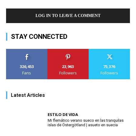
LOG IN TO LEAVE A COMMENT
STAY CONNECTED
326,453
23,963
75,376
Fans
Followers
Followers
Latest Articles
ESTILO DE VIDA
Mi flemático verano sueco en las tranquilas
islas de Östergötland | asueto en suecia