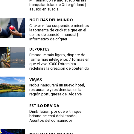
Mi flemático verano sueco en las
tranquilas islas de Östergötland |
asueto en suecia
NOTICIAS DEL MUNDO
Clicker vírico suspendido mientras
la tormenta de cricket sigue en el
centro de atención mundial |
Informativo de críquet
DEPORTES
Empaque más ligero, dispare de
forma más inteligente: 7 formas en
que el vivo X300 Extremista
redefinirá la creación de contenido
VIAJAR
Nobu inaugurará un nuevo hotel,
restaurante y residencias en la
región portuguesa del Algarve
ESTILO DE VIDA
Drinkflation: por qué el trinque
britano se está debilitando |
Asuntos del consumidor