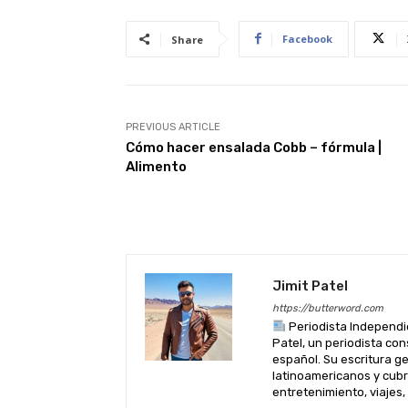
p
o
n
p
o
Facebook
Share
k
PREVIOUS ARTICLE
Cómo hacer ensalada Cobb – fórmula |
Alimento
Jimit Patel
https://butterword.com
Periodista Independi
Patel, un periodista co
español. Su escritura 
latinoamericanos y cubre
entretenimiento, viajes,