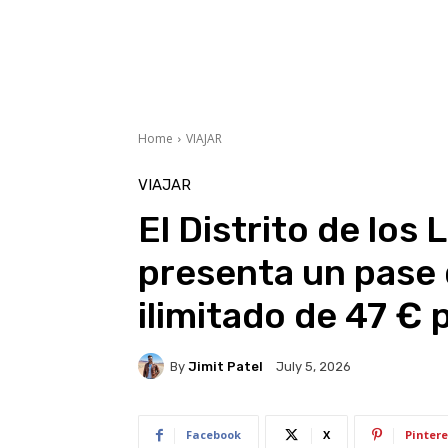
Home
VIAJAR
VIAJAR
El Distrito de los
presenta un pase 
ilimitado de 47 € 
By
Jimit Patel
July 5, 2026
Facebook
X
Pintere