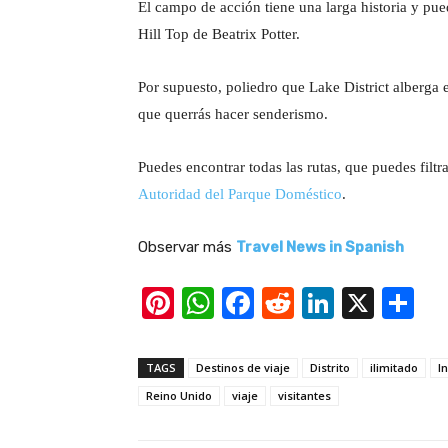
El campo de acción tiene una larga historia y pu
Hill Top de Beatrix Potter.
Por supuesto, poliedro que Lake District alberga e
que querrás hacer senderismo.
Puedes encontrar todas las rutas, que puedes filtr
Autoridad del Parque Doméstico
.
Observar más
Travel News in Spanish
Pi
W
F
R
Li
X
S
nt
h
a
e
n
h
er
at
c
d
k
ar
TAGS
Destinos de viaje
Distrito
ilimitado
I
e
s
e
di
e
e
Reino Unido
viaje
visitantes
st
A
b
t
dI