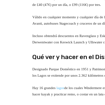
de £40 (47€) por un día, o £99 (116€) por tres.
Válido en cualquier momento y cualquier día de l
Avanti, autobuses Stagecoach y cruceros de un d
Incluso obtendrá descuentos en Ravenglass y Es
Derwentwater con Keswick Launch y Ullswater c
Qué ver y hacer en el Dis
Designado Parque Doméstico en 1951 y Patrimon
los Lagos se extiende por unos 2.362 kilómetros
Hay 16 grandes
lagos
de los cuales Windermere es
hacer kayak y practicar remo, o costar en un lata