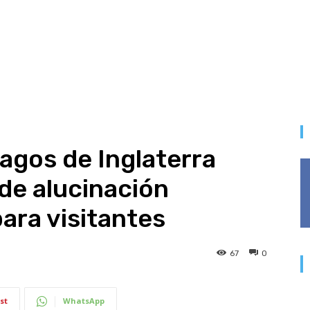
 Lagos de Inglaterra
de alucinación
para visitantes
67
0
st
WhatsApp