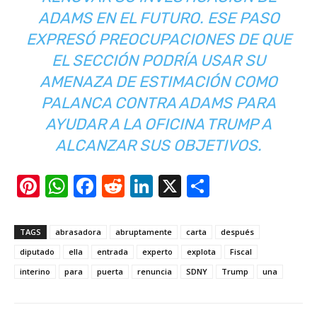
ADAMS EN EL FUTURO. ESE PASO
EXPRESÓ PREOCUPACIONES DE QUE
EL SECCIÓN PODRÍA USAR SU
AMENAZA DE ESTIMACIÓN COMO
PALANCA CONTRA ADAMS PARA
AYUDAR A LA OFICINA TRUMP A
ALCANZAR SUS OBJETIVOS.
Pi
W
F
R
Li
X
S
nt
h
a
e
n
h
er
at
c
d
k
ar
TAGS
abrasadora
abruptamente
carta
después
e
s
e
di
e
e
diputado
ella
entrada
experto
explota
Fiscal
st
A
b
t
dI
interino
para
puerta
renuncia
SDNY
Trump
una
p
o
n