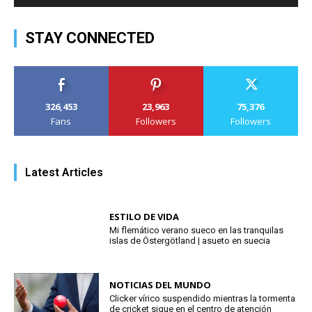
STAY CONNECTED
326,453
23,963
75,376
Fans
Followers
Followers
Latest Articles
ESTILO DE VIDA
Mi flemático verano sueco en las tranquilas
islas de Östergötland | asueto en suecia
NOTICIAS DEL MUNDO
Clicker vírico suspendido mientras la tormenta
de cricket sigue en el centro de atención