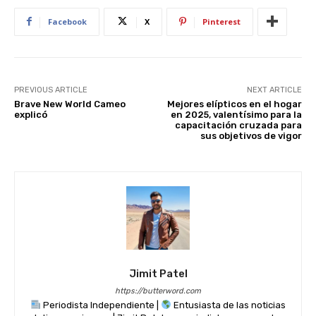
p
o
k
Facebook
X
Pinterest
PREVIOUS ARTICLE
NEXT ARTICLE
Brave New World Cameo
Mejores elípticos en el hogar
explicó
en 2025, valentísimo para la
capacitación cruzada para
sus objetivos de vigor
Jimit Patel
https://butterword.com
Periodista Independiente |
Entusiasta de las noticias