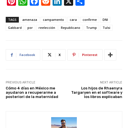
Pi
W
F
R
Li
X
S
nt
h
a
e
n
h
er
at
c
d
k
ar
TAGS
amenaza
campamento
cara
confirme
DNI
e
s
e
di
e
e
Gabbard
por
reelección
Republicano
Trump
Tulsi
st
A
b
t
dI
p
o
n
p
o
Facebook
X
Pinterest
k
PREVIOUS ARTICLE
NEXT ARTICLE
Cómo 4 días en México me
Los hijos de Rhaenyra
ayudaron a recuperarme a
Targaryen en el software y
posteriori de la maternidad
los libros explicaban