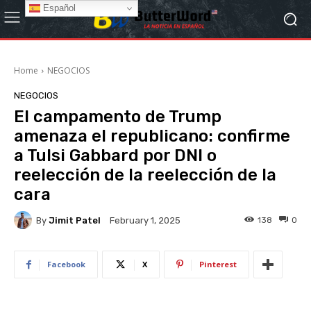
Español
Home
NEGOCIOS
NEGOCIOS
El campamento de Trump
amenaza el republicano: confirme
a Tulsi Gabbard por DNI o
reelección de la reelección de la
cara
By
Jimit Patel
138
0
February 1, 2025
Facebook
X
Pinterest