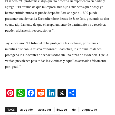
El rapero “99 problemas” dijo que no desearía su experiencia en nadie y
agregó: “El trauma de que mi esposa, mis hijos, mis seres queridos y yo
hemos sufrido nunca se puede despedir. Este abogado 1-800 puede
presentar una demanda Escondiéndose detrás de Jane Doe, y cuando se dan
cuenta rápidamente de que el acaparamiento de patrimonio va a resolver,
pueden alejarse sin repercusiones “.
Jay-Z declaró: “El tribunal debe proteger a las víctimas, por supuesto,
mientras que con la misma responsabilidad ética, los tribunales deben
proteger a los inocentes de ser acusados ​​sin una pizca de evidencia. Que la
verdad prevalezca para todas las víctimas y aquellos acusados ​​falsamente
por igual. “
Pi
W
F
R
Li
X
S
nt
h
a
e
n
h
er
at
c
d
k
ar
TAGS
abogado
acusador
Buzbee
del
etiquetado