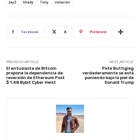
e
s
e
di
e
e
JayZ
Shady
Tony
violación
st
A
b
t
dI
p
o
n
p
o
Facebook
X
Pinterest
k
PREVIOUS ARTICLE
NEXT ARTICLE
El entusiasta de Bitcoin
Pete Buttigieg
propone la dependencia de
verdaderamente se está
reversión de Ethereum Post
poniendo bajo la piel de
$ 1.4B Bybit Cyber ​​Heist
Donald Trump