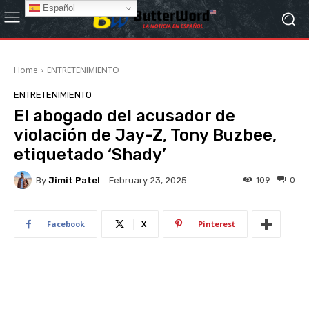
Español
Home
ENTRETENIMIENTO
ENTRETENIMIENTO
El abogado del acusador de
violación de Jay-Z, Tony Buzbee,
etiquetado ‘Shady’
By
Jimit Patel
109
0
February 23, 2025
Facebook
X
Pinterest