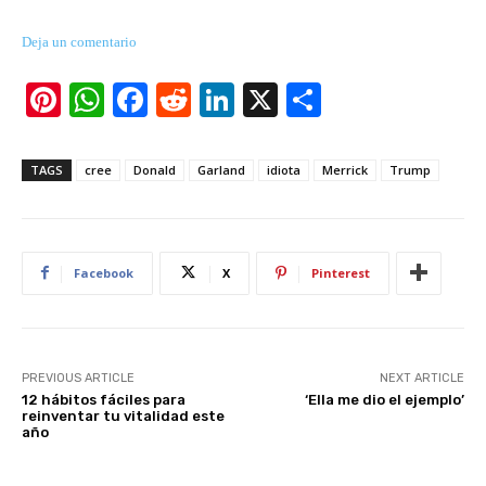
Deja un comentario
Pi
W
F
R
Li
X
S
nt
h
a
e
n
h
er
at
c
d
k
ar
TAGS
cree
Donald
Garland
idiota
Merrick
Trump
e
s
e
di
e
e
st
A
b
t
dI
p
o
n
Facebook
X
Pinterest
p
o
k
PREVIOUS ARTICLE
NEXT ARTICLE
12 hábitos fáciles para
‘Ella me dio el ejemplo’
reinventar tu vitalidad este
año