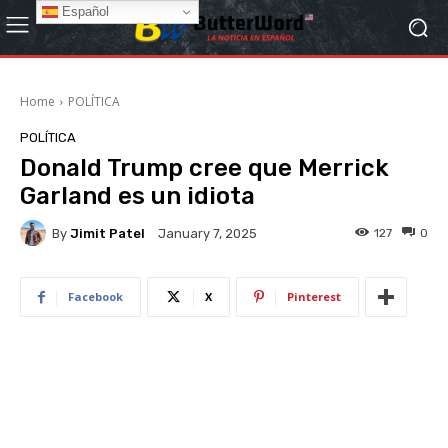
Español
Home
POLÍTICA
POLÍTICA
Donald Trump cree que Merrick
Garland es un idiota
By
Jimit Patel
127
0
January 7, 2025
Facebook
X
Pinterest